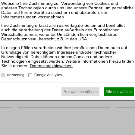
GmbHG
Kommentar
RWS-Kommentar
5., neu bearb. Aufl. 2022
Gbd. 1558 Seiten
RWS Verlag, Köln
ISBN 978-3-8145-3015-4
189,00 €
Sofort lieferbar
mehr
Datenschutzhinweisen
.
notwendig
Google Analytics
Auswahl bestätigen
Alle auswählen