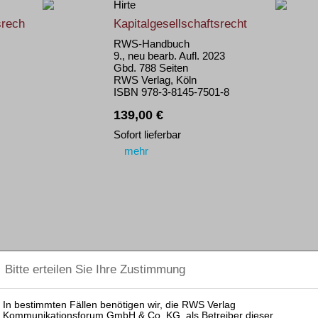
Hirte
srech
Kapitalgesellschaftsrecht
RWS-Handbuch
9., neu bearb. Aufl. 2023
Gbd. 788 Seiten
RWS Verlag, Köln
ISBN 978-3-8145-7501-8
139,00 €
Sofort lieferbar
mehr
Bork / Schäfer (Hrsg.)