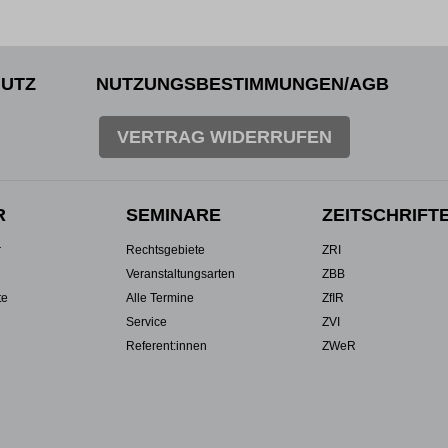
UTZ
NUTZUNGSBESTIMMUNGEN/AGB
VERTRAG WIDERRUFEN
R
SEMINARE
ZEITSCHRIFT
r
Rechtsgebiete
ZRI
Veranstaltungsarten
ZBB
te
Alle Termine
ZfIR
Service
ZVI
Referent:innen
ZWeR