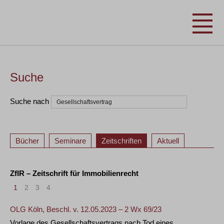
Suche
Suche nach
Bücher
Seminare
Zeitschriften
Aktuell
ZfIR – Zeitschrift für Immobilienrecht
1
2
3
4
OLG Köln, Beschl. v. 12.05.2023 – 2 Wx 69/23
Vorlage des Gesellschaftsvertrags nach Tod eines