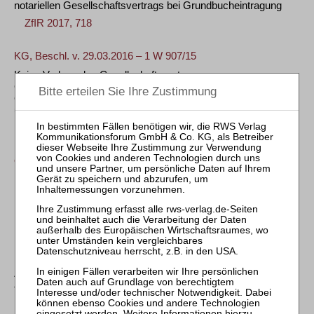
notariellen Gesellschaftsvertrags bei Grundbucheintragung
ZfIR 2017, 718
KG, Beschl. v. 29.03.2016 – 1 W 907/15
Keine Vorlage des Gesellschaftsvertrags zur
Grundbuchberichtigung nach dem Tod eines GbR-
Gesellschafters bei Bewilligung durch andere Gesellschafter
und (nachgewiesene) Erben
ZfIR 2016, 330
OLG München, Beschl. v. 20.07.2011 – 34 Wx 131/10
Kein grundbuchtauglicher Nachweis der
Einzelvertretungsbefugnis eines GbR-Gesellschafters durch
notariell beurkundeten Gesellschaftsvertrag
ZfIR 2011, 839
BFH, Urt. v. 16.02.2011 – II R 48/08
Zur Besteuerung eines Erwerbsvorgangs eines Grundstücks
auf gesellschaftsvertraglicher Grundlage
ZfIR 2011, 542