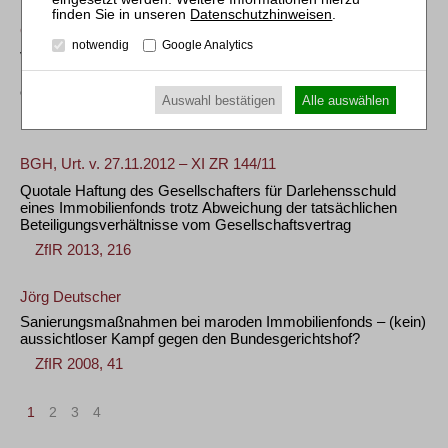
Datenschutzhinweisen
.
OLG München, Beschl. v. 04.07.2017 – 34 Wx 123/17
notwendig
Google Analytics
Vorlage des Gesellschaftsvertrags zur Grundbuchberichtigung
nach dem Tod eines Gesellschafters einer als Eigentümerin
eingetragenen (zweigliedrigen) GbR
Auswahl bestätigen
Alle auswählen
ZfIR 2017, 683
BGH, Urt. v. 27.11.2012 – XI ZR 144/11
Quotale Haftung des Gesellschafters für Darlehensschuld
eines Immobilienfonds trotz Abweichung der tatsächlichen
Beteiligungsverhältnisse vom Gesellschaftsvertrag
ZfIR 2013, 216
Jörg Deutscher
Sanierungsmaßnahmen bei maroden Immobilienfonds – (kein)
aussichtloser Kampf gegen den Bundesgerichtshof?
ZfIR 2008, 41
1
2
3
4