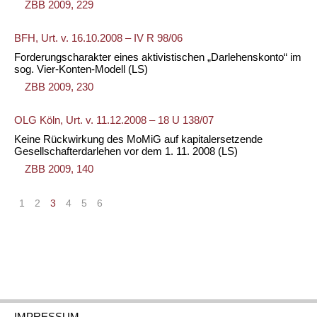
ZBB 2009, 229
BFH, Urt. v. 16.10.2008 – IV R 98/06
Forderungscharakter eines aktivistischen „Darlehenskonto“ im
sog. Vier-Konten-Modell
(LS)
ZBB 2009, 230
OLG Köln, Urt. v. 11.12.2008 – 18 U 138/07
Keine Rückwirkung des MoMiG auf kapitalersetzende
Gesellschafterdarlehen vor dem 1. 11. 2008
(LS)
ZBB 2009, 140
1
2
3
4
5
6
IMPRESSUM