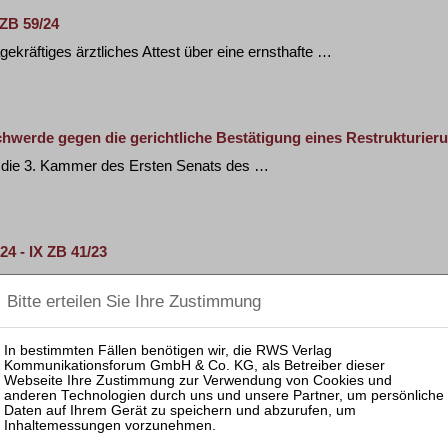
 ZB 59/24
ekräftiges ärztliches Attest über eine ernsthafte …
hwerde gegen die gerichtliche Bestätigung eines Restrukturie
at die 3. Kammer des Ersten Senats des …
4 - IX ZB 41/23
ächtigter wegen vorübergehender technischer …
 - VII ZB 30/23
selerteilungsverfahren nach §§ 724 ff. ZPO können …