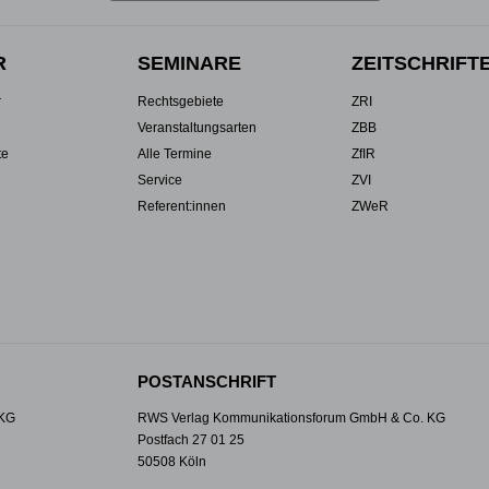
R
SEMINARE
ZEITSCHRIFT
r
Rechtsgebiete
ZRI
Veranstaltungsarten
ZBB
te
Alle Termine
ZfIR
Service
ZVI
Referent:innen
ZWeR
POSTANSCHRIFT
 KG
RWS Verlag Kommunikationsforum GmbH & Co. KG
Postfach 27 01 25
50508 Köln