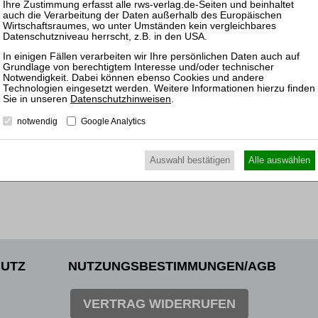
 60/23
B 2005 §§ 1, 33 Abs. 3; GWB § 33g Abs. 1 und 10; ZPO …
Datenschutzhinweisen
.
I ZB 147/24
notwendig
Google Analytics
3, 1747 Abs. 1 und 4; FamFG §§ 7 Abs. 4, 26, 27, 188 Abs. …
Auswahl bestätigen
Alle auswählen
UTZ
NUTZUNGSBESTIMMUNGEN/AGB
VERTRAG WIDERRUFEN