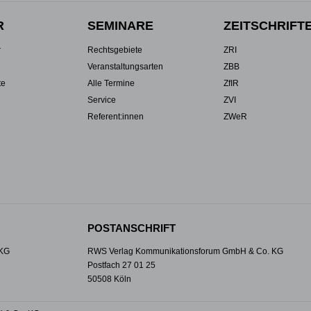
R
SEMINARE
ZEITSCHRIFT
r
Rechtsgebiete
ZRI
Veranstaltungsarten
ZBB
te
Alle Termine
ZfIR
Service
ZVI
Referent:innen
ZWeR
POSTANSCHRIFT
 KG
RWS Verlag Kommunikationsforum GmbH & Co. KG
Postfach 27 01 25
50508 Köln