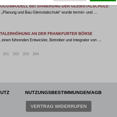
RFOLGSMODELL BEI SANIERUNG DER GLEMSTALSCHULE
kt „Planung und Bau Glemstalschule“ wurde termin- und …
APITALERHÖHUNG AN DER FRANKFURTER BÖRSE
einen führenden Entwickler, Betreiber und Integrator von …
201
202
203
204
>
»
UTZ
NUTZUNGSBESTIMMUNGEN/AGB
VERTRAG WIDERRUFEN