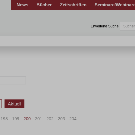
News
Bücher
Zeitschriften
Seminare/Webinar
Erweiterte Suche
Aktuell
198
199
200
201
202
203
204
>
»