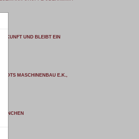
ZUKUNFT UND BLEIBT EIN
R DTS MASCHINENBAU E.K.,
N MÜNCHEN