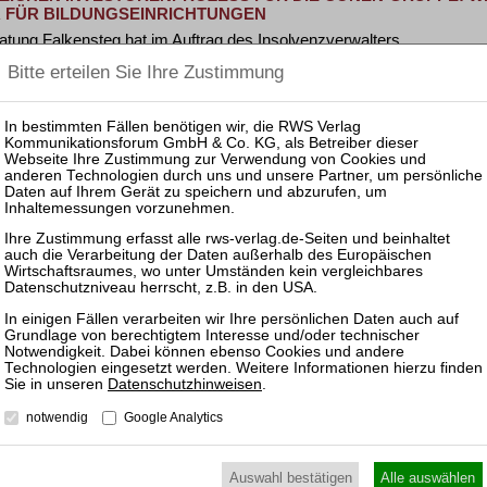
 FÜR BILDUNGSEINRICHTUNGEN
atung Falkensteg hat im Auftrag des Insolvenzverwalters …
FER AG GEHT UNTER NEUER STRUKTUR GESTÄRKT IN DIE 
timmung des Gläubigerausschusses wurde am 30. Juli 2025 der …
KERT ALS INSOLVENZVERWALTER ÜBER DAS VERMÖGEN DE
 einigt sich auf Übernahme der DTS Maschinenbau • DTS …
Datenschutzhinweisen
.
UNGSBESCHLUSS FÜR DRITTE STARTBAHN AM FLUGHAFE
notwendig
Google Analytics
 Bau der 3. Start- und Landebahn des Flughafens München …
Auswahl bestätigen
Alle auswählen