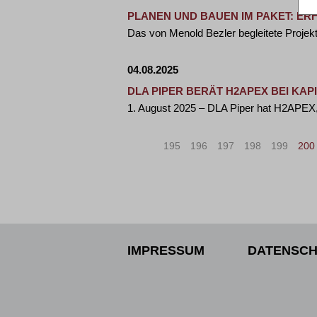
PLANEN UND BAUEN IM PAKET: E
Das von Menold Bezler begleitete Proje
04.08.2025
DLA PIPER BERÄT H2APEX BEI K
1. August 2025 – DLA Piper hat H2APEX, 
«
<
195
196
197
198
199
200
IMPRESSUM
DATENSCH