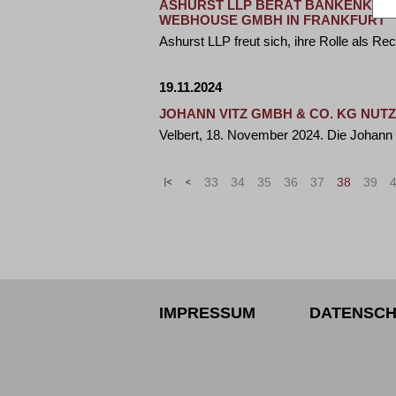
ASHURST LLP BERÄT BANKENKONS
WEBHOUSE GMBH IN FRANKFURT
Ashurst LLP freut sich, ihre Rolle als R
19.11.2024
JOHANN VITZ GMBH & CO. KG NU
Velbert, 18. November 2024. Die Johan
«
<
33
34
35
36
37
38
39
IMPRESSUM
DATENSCH