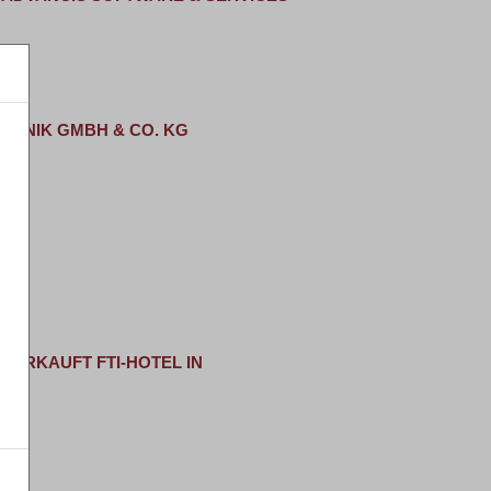
CHNIK GMBH & CO. KG
VERKAUFT FTI-HOTEL IN