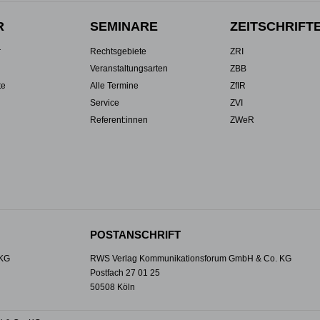
R
SEMINARE
ZEITSCHRIFT
r
Rechtsgebiete
ZRI
Veranstaltungsarten
ZBB
te
Alle Termine
ZfIR
Service
ZVI
Referent:innen
ZWeR
POSTANSCHRIFT
 KG
RWS Verlag Kommunikationsforum GmbH & Co. KG
Postfach 27 01 25
50508 Köln