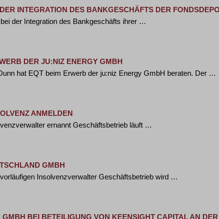
I DER INTEGRATION DES BANKGESCHÄFTS DER FONDSDEP
bei der Integration des Bankgeschäfts ihrer …
RWERB DER JU:NIZ ENERGY GMBH
 Dunn hat EQT beim Erwerb der ju:niz Energy GmbH beraten. Der …
NSOLVENZ ANMELDEN
venzverwalter ernannt Geschäftsbetrieb läuft …
UTSCHLAND GMBH
 vorläufigen Insolvenzverwalter Geschäftsbetrieb wird …
G GMBH BEI BETEILIGUNG VON KEENSIGHT CAPITAL AN DE