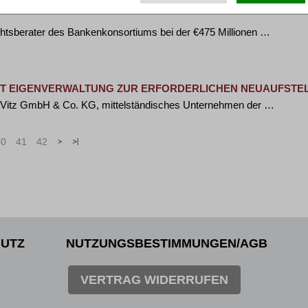
ORTIUM BEI €475 MILLIONEN FINANZIERUNG FÜR RECHE
echtsberater des Bankenkonsortiums bei der €475 Millionen …
TZT EIGENVERWALTUNG ZUR ERFORDERLICHEN NEUAUFSTE
n Vitz GmbH & Co. KG, mittelständisches Unternehmen der …
40
41
42
>
»
UTZ
NUTZUNGSBESTIMMUNGEN/AGB
VERTRAG WIDERRUFEN