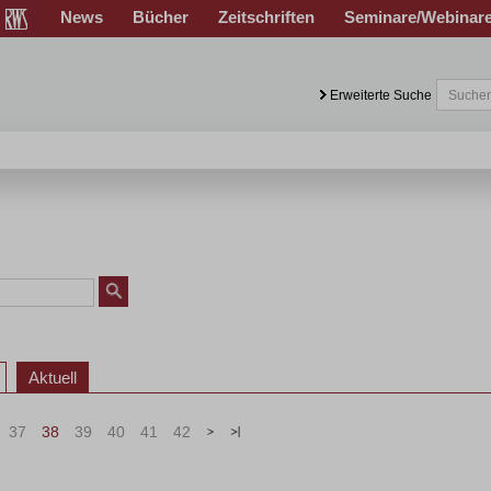
News
Bücher
Zeitschriften
Seminare/Webinar
Erweiterte Suche
Aktuell
37
38
39
40
41
42
>
»