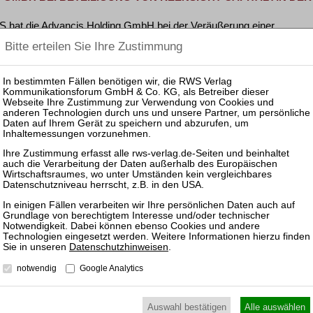
S hat die Advancis Holding GmbH bei der Veräußerung einer …
D BEI STRATEGISCHEM ERWERB DER INTEC INDUSTRIE-TE
 um die Kölner Partnerin Kristina Schneider die Armira …
EANSAPART) WIRD VON SNOCKS ÜBERNOMMEN
hion GmbH aus Berlin, bekannt unter der Sportmodemarke …
TIK GMBH: MÜLLER-HEYDENREICH BIERBACH & KOLLEGEN 
WHITE OLIVE
Datenschutzhinweisen
.
n der FTI Touristik GmbH geht voran • Veräußerung des …
notwendig
Google Analytics
Auswahl bestätigen
Alle auswählen