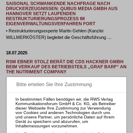
SAISONAL SCHWANKENDE NACHFRAGE NACH
DRUCKERZEUGNISSEN: QUBUS MEDIA GMBH AUS
HANNOVER SETZT LAUFENDEN
RESTRUKTURIERUNGSPROZESS IM
EIGENVERWALTUNGSVERFAHREN FORT
• Restrukturierungsexperte Martin Gehlen (Kanzlei
WILLMERKÖSTER) begleitet die Geschäftsführung …
18.07.2025
RSM EBNER STOLZ BERÄT DIE CDS HACKNER GMBH
BEIM VERKAUF DES BETRIEBSTEILS „GRAF BARF“ AN
THE NUTRIMENT COMPANY
CDS verkauft „Graf Barf“ an TNC im Rahmen eines M&A-
Prozesses TNC stärkt durch die Übernahme …
17.07.2025
MEIN.NATURBROT GMBH & CO. KG STREBT
SANIERUNG IN EIGENVERWALTUNG AN
BBORS Kreuznacht Rechtsanwälte begleitet die
Geschäftsführung bei dem Sanierungsprozess • Der …