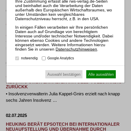
08.07.2025
INSOLVENZ DER DEUTSCHEN THOMAS COOK
GRUPPE:GLÄUBIGER DER SENTIDO HOTELS &
RESORTS GMBH ERHALTEN IHRGELD VOLLSTÄNDIG
ZURÜCK
• Insolvenzverwalterin Julia Kappel-Gnirs erzielt nach knapp
sechs Jahren Insolvenz …
Datenschutzhinweisen
.
notwendig
Google Analytics
08.07.2025
INSOLVENZ DER DEUTSCHEN THOMAS COOK
Auswahl bestätigen
Alle auswählen
GRUPPE: GLÄUBIGER DER SENTIDO HOTELS &
RESORTS GMBH ERHALTEN IHR GELD VOLLSTÄNDIG
ZURÜCKK
• Insolvenzverwalterin Julia Kappel-Gnirs erzielt nach knapp
sechs Jahren Insolvenz …
02.07.2025
HEUKING BERÄT EPSOTECH BEI INTERNATIONALER
NEUAUFSTELLUNG UND ÜBERNAHME DURCH