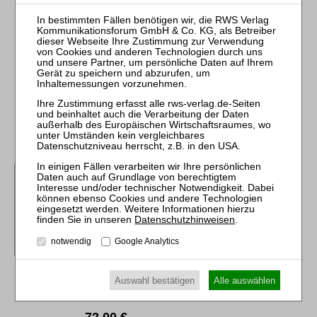
Brosch. 276 Seiten
RWS Verlag, Köln
ISBN 978-3-8145-1650-9
58,00 €
Sofort lieferbar
mehr
Kleindiek
Die Anfechtung der
Eröffnungsentscheidung
nach Art. 5 EuInsVO
Datenschutzhinweisen
.
Beiträge zum Insolvenzrecht
notwendig
Google Analytics
61
1. Aufl. 2022
Brosch. 316 Seiten
Auswahl bestätigen
Alle auswählen
RWS Verlag, Köln
ISBN 978-3-8145-1661-5