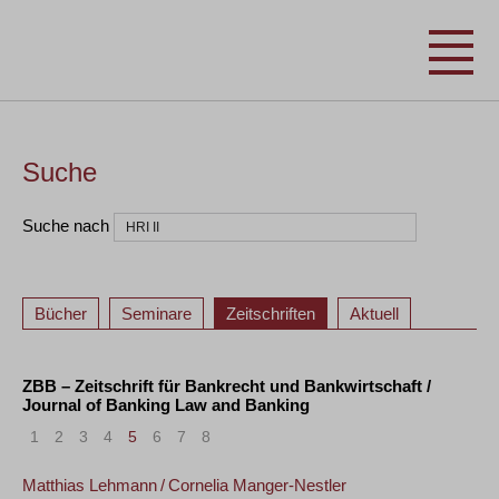
Suche
Suche nach
Bücher
Seminare
Zeitschriften
Aktuell
ZBB – Zeitschrift für Bankrecht und Bankwirtschaft /
Journal of Banking Law and Banking
1
2
3
4
5
6
7
8
Matthias Lehmann
/
Cornelia Manger-Nestler