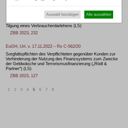
OLG Karlsruhe, Urt. v. 24.01.2023 – 17 U 446/21
Auswahl bestätigen
Alle auswählen
Bausparvertrag als Zusatzleistung bei Abschluss zur späteren
Tilgung eines Verbraucherdarlehens
(LS)
ZBB 2023, 232
EuGH, Urt. v. 17.11.2022 – Rs C-562/20
Sorgfaltspflichten des Verpflichteten gegenüber Kunden zur
Verhinderung der Nutzung des Finanzsystems zum Zwecke
der Geldwäsche und Terrorismusfinanzierung („Rödl &
Partner“)
(LS)
ZBB 2023, 127
1
2
3
4
5
6
7
8