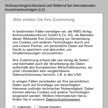
Verbrauchergerichtsstand und Widerruf bei internationalen
Investmentverträgen
(LS)
ZBB 2024, 316
BayObLG, Urt. v. 28.02.2024 – 101 MK 1/20
Kapitalanleger-Musterverfahren: Zulässigkeit von
Musterfeststellungsanträgen; Wirksamkeitsprüfung für
Kündigungs- und Zinsanpassungsklausel in einem
formularmäßigen Prämiensparvertrag einer Sparkasse
(LS)
ZBB 2024, 317
LG Hamburg, Urt. v. 25.01.2024 – 310 O 368/21
Rückabwicklung von Bitcoin-Transaktion im
Dreipersonenverhältnis
(LS)
ZBB 2024, 266
EuGH, Urt. v. 21.12.2023 – Rs C-38/21, C-47/21 und C-232/21
Widerruf und Widerrufsinformation bei Kfz-Leasing- und
Datenschutzhinweisen
.
Verbraucherkreditverträgen
(LS)
notwendig
Google Analytics
ZBB 2024, 206