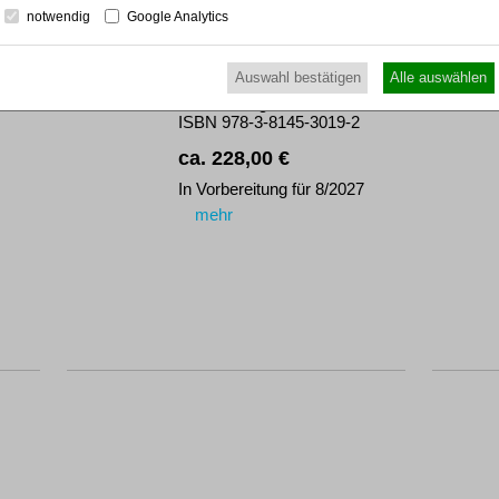
Insolvenz
notwendig
Google Analytics
RWS-Handbuch
5., neu bearb. Aufl. 2027
Auswahl bestätigen
Alle auswählen
Gbd. ca. 1800 Seiten
RWS Verlag, Köln
ISBN 978-3-8145-3019-2
ca. 228,00 €
In Vorbereitung für 8/2027
mehr