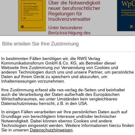
Über die Notwendigkeit
neuer berufsrechtlicher
Regelungen für
Insolvenzverwalter
Unter besonderer
Berücksichtigung des
Auswahlverfahrens
Beiträge zum Insolvenzrecht
68
1. Aufl. 2023
Brosch. 342 Seiten
RWS Verlag, Köln
ISBN 978-3-8145-1668-4
78,00 €
Sofort lieferbar
mehr
Mönning (Hrsg.)
Betriebsfortführung in
Datenschutzhinweisen
.
Restrukturieung und