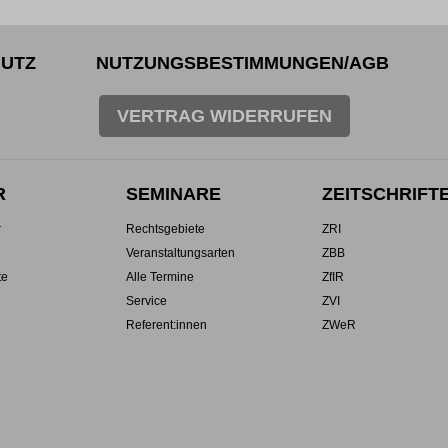
UTZ
NUTZUNGSBESTIMMUNGEN/AGB
VERTRAG WIDERRUFEN
R
SEMINARE
ZEITSCHRIFT
r
Rechtsgebiete
ZRI
Veranstaltungsarten
ZBB
te
Alle Termine
ZfIR
Service
ZVI
Referent:innen
ZWeR