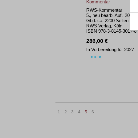
Kommentar
RWS-Kommentar
5., neu bearb. Aufl. 2027
Gbd. ca. 2200 Seiten
RWS Verlag, Köln
ISBN 978-3-8145-3017-8
286,00 €
In Vorbereitung für 2027
mehr
1
2
3
4
5
6