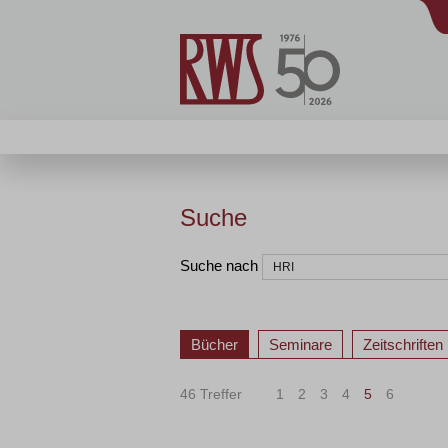
Suche
Suche nach
Bücher
Seminare
Zeitschriften
46 Treffer
1
2
3
4
5
6