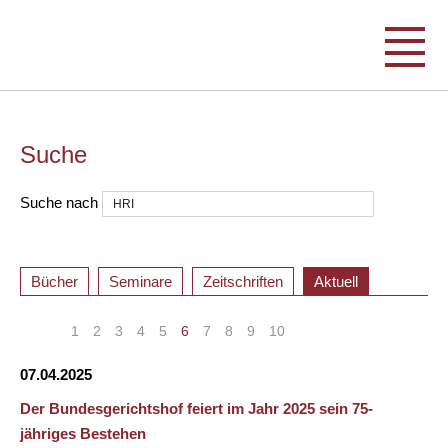
Suche
Suche nach
Bücher
Seminare
Zeitschriften
Aktuell
«
<
1
2
3
4
5
6
7
8
9
10
>
»
07.04.2025
Der Bundesgerichtshof feiert im Jahr 2025 sein 75-
jähriges Bestehen