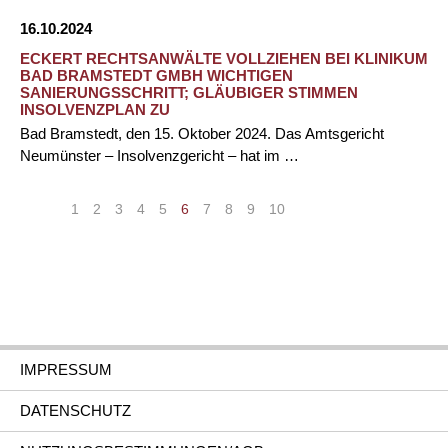
16.10.2024
ECKERT RECHTSANWÄLTE VOLLZIEHEN BEI KLINIKUM
BAD BRAMSTEDT GMBH WICHTIGEN
SANIERUNGSSCHRITT; GLÄUBIGER STIMMEN
INSOLVENZPLAN ZU
Bad Bramstedt, den 15. Oktober 2024. Das Amtsgericht
Neumünster – Insolvenzgericht – hat im …
«
<
1
2
3
4
5
6
7
8
9
10
>
»
IMPRESSUM
DATENSCHUTZ