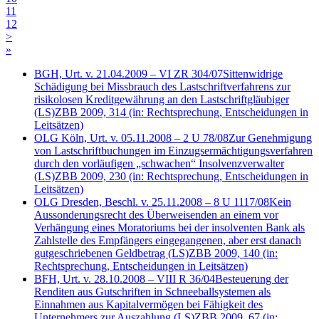
11
12
>
»
BGH, Urt. v. 21.04.2009 – VI ZR 304/07
Sittenwidrige
Schädigung bei Missbrauch des Lastschriftverfahrens zur
risikolosen Kreditgewährung an den Lastschriftgläubiger
(LS)
ZBB 2009, 314
(in: Rechtsprechung, Entscheidungen in
Leitsätzen)
OLG Köln, Urt. v. 05.11.2008 – 2 U 78/08
Zur Genehmigung
von Lastschriftbuchungen im Einzugsermächtigungsverfahren
durch den vorläufigen „schwachen“ Insolvenzverwalter
(LS)
ZBB 2009, 230
(in: Rechtsprechung, Entscheidungen in
Leitsätzen)
OLG Dresden, Beschl. v. 25.11.2008 – 8 U 1117/08
Kein
Aussonderungsrecht des Überweisenden an einem vor
Verhängung eines Moratoriums bei der insolventen Bank als
Zahlstelle des Empfängers eingegangenen, aber erst danach
gutgeschriebenen Geldbetrag
(LS)
ZBB 2009, 140
(in:
Rechtsprechung, Entscheidungen in Leitsätzen)
BFH, Urt. v. 28.10.2008 – VIII R 36/04
Besteuerung der
Renditen aus Gutschriften in Schneeballsystemen als
Einnahmen aus Kapitalvermögen bei Fähigkeit des
Unternehmers zur Auszahlung
(LS)
ZBB 2009, 67
(in: