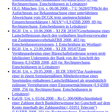
Rechtsprechung, Entscheidungen in Leitsätzen)
OLG München, Urt. v. 06.08.2008 – 7 U 5628/07
Pflicht des
Aufsichtsrats zur Bekanntmachung einer unterjährigen
Abweichung vom DCGK trotz uneingeschränkter
Entsprechenserklärung („MAN“)
(LS)
ZBB 2009, 69
(in:
Rechtsprechung, Entscheidungen in Leitsätzen)
BGH, Urt. v. 10.06.2008 – XI ZR 283/07
Genehmigung eines
Lastschrifteinzugs durch den vorläufigen Insolvenzverwalter
mit Zustimmungsvorbehalt
ZBB 2008, 403
(in:
Entscheidungsrezensionen, I. Entscheidung im Wortlaut)
BGH, Urt. v. 23.09.2008 – XI ZR 395/07
Zum
Verjährungsbeginn einer Bürgschaftsforderung wegen grob
fahrlässiger Unkenntnis der Bank von der Anschrift des
Bürgen
(LS)
ZBB 2008, 420
(in: Rechtsprechung,
Entscheidungen in Leitsätzen)
BGH, Urt. v. 29.05.2008 – III ZR 330/07
Zur Auslegung
einer in einem formularmäßigen Mitgliedsvertrag eines
Sportstudios enthaltenen Lastschriftklausel als grundsätzlich
zulässige Vereinbarung einer Einzugsermächtigung
(LS)
ZBB
2008, 256
(in: Rechtsprechung, Entscheidungen in
Leitsätzen)
EuGH, Urt. v. 03.04.2008 – Rs C–306/06
Rechtzeitigkeit
einer Zahlung durch Banküberweisung bei Gutschrift auf dem
Konto innerhalb der Zahlungsfrist („01051 Telecom“)
(LS)
ZBB 2008, 191
(in: Rechtsprechung, Entscheidungen in