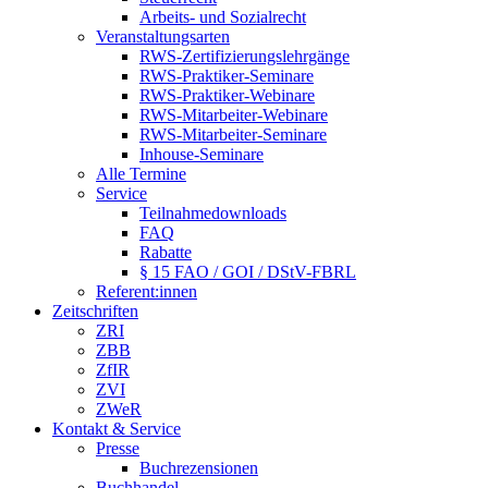
Arbeits- und Sozialrecht
Veranstaltungsarten
RWS-Zertifizierungslehrgänge
RWS-Praktiker-Seminare
RWS-Praktiker-Webinare
RWS-Mitarbeiter-Webinare
RWS-Mitarbeiter-Seminare
Inhouse-Seminare
Alle Termine
Service
Teilnahmedownloads
FAQ
Rabatte
§ 15 FAO / GOI / DStV-FBRL
Referent:innen
Zeitschriften
ZRI
ZBB
ZfIR
ZVI
ZWeR
Kontakt & Service
Presse
Buchrezensionen
Buchhandel