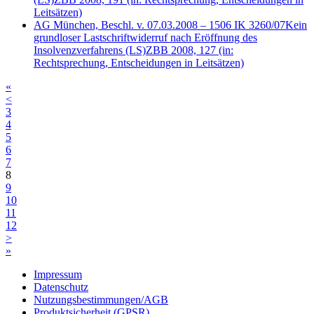
Leitsätzen)
AG München, Beschl. v. 07.03.2008 – 1506 IK 3260/07
Kein
grundloser Lastschriftwiderruf nach Eröffnung des
Insolvenzverfahrens
(LS)
ZBB 2008, 127
(in:
Rechtsprechung, Entscheidungen in Leitsätzen)
«
<
3
4
5
6
7
8
9
10
11
12
>
»
Impressum
Datenschutz
Nutzungsbestimmungen/AGB
Produktsicherheit (GPSR)