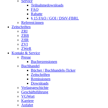
Service
Teilnahmedownloads
FAQ
Rabatte
§ 15 FAO / GOI / DStV-FBRL
Referent:innen
Zeitschriften
ZRI
ZBB
ZfIR
ZVI
ZWeR
Kontakt & Service
Presse
Buchrezensionen
Buchhandel
Bücher / Buchhandels-Ticker
Zeitschriften
Remissionen
Downloads
Verlagsgeschichte
Geschäftsführung
VGWort
Karriere
Anfahrt