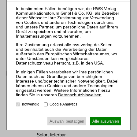
Sofort lieferbar
mehr
Sernetz / Kruis
Kapitalaufbringung und -
erhaltung in der GmbH
Datenschutzhinweisen
.
RWS-Skript 329
2., neu bearb. Aufl. 2013
notwendig
Google Analytics
Brosch. 474 Seiten
RWS Verlag, Köln
ISBN 978-3-8145-9329-6
Auswahl bestätigen
Alle auswählen
79,00 €
Sofort lieferbar