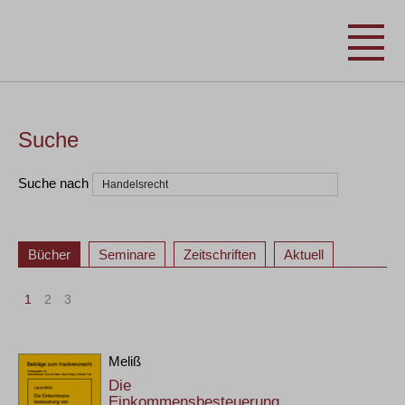
Suche
Suche nach
Bücher
Seminare
Zeitschriften
Aktuell
1
2
3
Meliß
Die
Einkommensbesteuerung