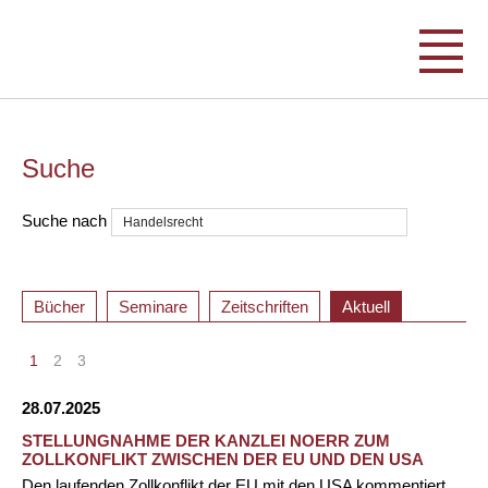
Suche
Suche nach
Bücher
Seminare
Zeitschriften
Aktuell
1
2
3
28.07.2025
STELLUNGNAHME DER KANZLEI NOERR ZUM
ZOLLKONFLIKT ZWISCHEN DER EU UND DEN USA
Den laufenden Zollkonflikt der EU mit den USA kommentiert