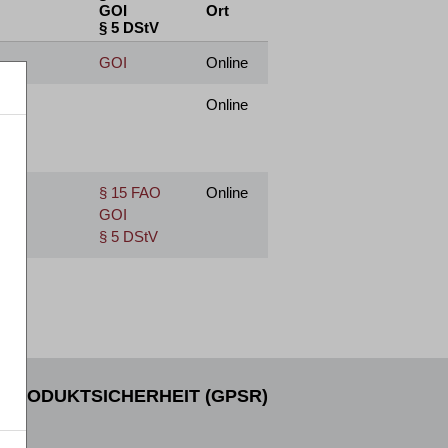
GOI
Ort
§ 5 DStV
GOI
Online
Online
§ 15 FAO
Online
GOI
§ 5 DStV
PRODUKTSICHERHEIT (GPSR)