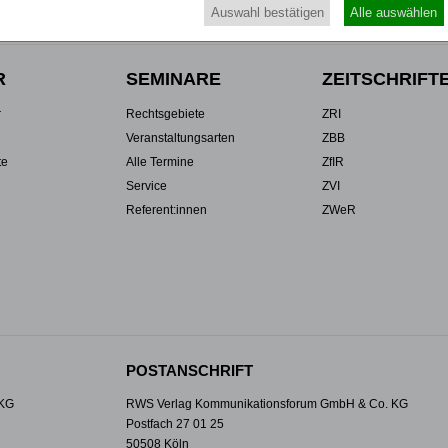
VERTRAG WIDERRUFEN
Auswahl bestätigen
Alle auswählen
R
SEMINARE
ZEITSCHRIFT
r
Rechtsgebiete
ZRI
Veranstaltungsarten
ZBB
te
Alle Termine
ZfIR
Service
ZVI
Referent:innen
ZWeR
POSTANSCHRIFT
 KG
RWS Verlag Kommunikationsforum GmbH & Co. KG
Postfach 27 01 25
50508 Köln