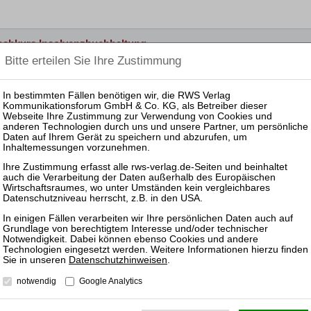
rashkurs Insolvenzbuchhaltung
zbuchhalter:in
buchhaltung – Steuern
n 20.November 2026
rnehmenskauf in Krise und Insolvenz
läubiger und Investoren
Datenschutzhinweisen
.
UTZ
NUTZUNGSBESTIMMUNGEN/AGB
notwendig
Google Analytics