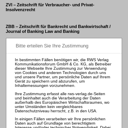
ZVI – Zeitschrift für Verbraucher- und Privat-
Insolvenzrecht
ZBB – Zeitschrift für Bankrecht und Bankwirtschaft /
Journal of Banking Law and Banking
1
2
3
LG Frankfurt/M., Urt. v. 09.12.2003 – 2/7 O 270/02
Keine Auszahlung von Guthaben aus vererbten Alt-
Sparbüchern bei erkennbar ins Blaue hinein aufgestellter
Behauptung vom Bestehen des Sparguthabens
(LS)
ZBB 2004, 64
LG Marburg, Beschl. v. 22.12.2000 – 3 T 330/00
Formgerechte Erklärung einer Sparkasse
(LS)
ZBB 2001, 386