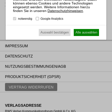
ZWeR – Zeitschrift für Wettbewerbsrecht / Journal of
Competition Law
Datenschutzhinweisen
.
notwendig
Google Analytics
Auswahl bestätigen
Alle auswählen
IMPRESSUM
DATENSCHUTZ
NUTZUNGSBESTIMMUNGEN/AGB
PRODUKTSICHERHEIT (GPSR)
VERTRAG WIDERRUFEN
VERLAGSADRESSE
RWS Verlag Kommunikationsforum GmbH & Co. KG