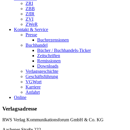
ZRI
ZBB
ZfIR
ZVI
ZWeR
Kontakt & Service
Presse
Buchrezensionen
Buchhandel
Bücher / Buchhandels-Ticker
Zeitschriften
Remissionen
Downloads
Verlagsgeschichte
Geschäftsführung
VGWort
Karriere
Anfahrt
Online
Verlagsadresse
RWS Verlag Kommunikationsforum GmbH & Co. KG
Aachener Straße 222