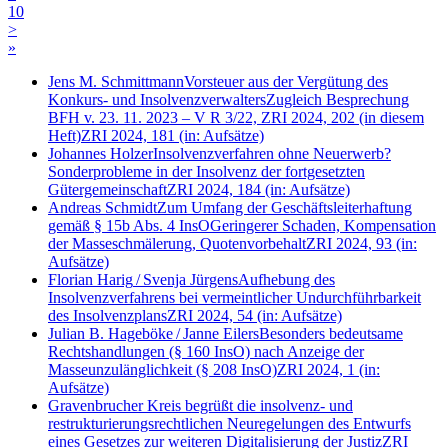
10
>
»
Jens M. Schmittmann
Vorsteuer aus der Vergütung des
Konkurs- und Insolvenzverwalters
Zugleich Besprechung
BFH v. 23. 11. 2023 – V R 3/22, ZRI 2024, 202 (in diesem
Heft)
ZRI 2024, 181
(in: Aufsätze)
Johannes Holzer
Insolvenzverfahren ohne Neuerwerb?
Sonderprobleme in der Insolvenz der fortgesetzten
Gütergemeinschaft
ZRI 2024, 184
(in: Aufsätze)
Andreas Schmidt
Zum Umfang der Geschäftsleiterhaftung
gemäß § 15b Abs. 4 InsO
Geringerer Schaden, Kompensation
der Masseschmälerung, Quotenvorbehalt
ZRI 2024, 93
(in:
Aufsätze)
Florian Harig
/
Svenja Jürgens
Aufhebung des
Insolvenzverfahrens bei vermeintlicher Undurchführbarkeit
des Insolvenzplans
ZRI 2024, 54
(in: Aufsätze)
Julian B. Hageböke
/
Janne Eilers
Besonders bedeutsame
Rechtshandlungen (§ 160 InsO) nach Anzeige der
Masseunzulänglichkeit (§ 208 InsO)
ZRI 2024, 1
(in:
Aufsätze)
Gravenbrucher Kreis begrüßt die insolvenz- und
restrukturierungsrechtlichen Neuregelungen des Entwurfs
eines Gesetzes zur weiteren Digitalisierung der Justiz
ZRI