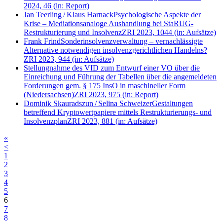
2024, 46
(in: Report)
Jan Teerling
/
Klaus Harnack
Psychologische Aspekte der
Krise – Mediationsanaloge Aushandlung bei StaRUG-
Restrukturierung und Insolvenz
ZRI 2023, 1044
(in: Aufsätze)
Frank Frind
Sonderinsolvenzverwaltung – vernachlässigte
Alternative notwendigen insolvenzgerichtlichen Handelns?
ZRI 2023, 944
(in: Aufsätze)
Stellungnahme des VID zum Entwurf einer VO über die
Einreichung und Führung der Tabellen über die angemeldeten
Forderungen gem. § 175 InsO in maschineller Form
(Niedersachsen)
ZRI 2023, 975
(in: Report)
Dominik Skauradszun
/
Selina Schweizer
Gestaltungen
betreffend Kryptowertpapiere mittels Restrukturierungs- und
Insolvenzplan
ZRI 2023, 881
(in: Aufsätze)
«
<
1
2
3
4
5
6
7
8