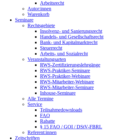
Arbeitsrecht
Autor:innen
Warenkorb
Seminare
Rechtsgebiete
Insolvenz- und Sanierungsrecht
Handels- und Gesellschaftsrecht
Bank- und Kapitalmarktrecht
Steuerrecht
Arbeits- und Sozialrecht
Veranstaltungsarten
RWS-Zertifizierungslehrgänge
RWS-Praktiker-Seminare
RWS-Praktiker-Webinare
RWS-Mitarbeiter-Webinare
RWS-Mitarbeiter-Seminare
Inhouse-Seminare
Alle Termine
Service
Teilnahmedownloads
FAQ
Rabatte
§ 15 FAO / GOI / DStV-FBRL
Referent:innen
Zeitschriften