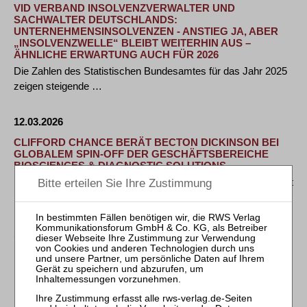
VID VERBAND INSOLVENZVERWALTER UND
SACHWALTER DEUTSCHLANDS:
UNTERNEHMENSINSOLVENZEN - ANSTIEG JA, ABER
„INSOLVENZWELLE“ BLEIBT WEITERHIN AUS –
ÄHNLICHE ERWARTUNG AUCH FÜR 2026
Die Zahlen des Statistischen Bundesamtes für das Jahr 2025
zeigen steigende …
12.03.2026
CLIFFORD CHANCE BERÄT BECTON DICKINSON BEI
GLOBALEM SPIN-OFF DER GESCHÄFTSBEREICHE
BIOSCIENCES & DIAGNOSTIC SOLUTIONS
11. März 2026 - Die globale Anwaltskanzlei Clifford Chance hat
Becton, Dickinson and Company …
11.03.2026
INVESTORENPROZESS DURCH DEN VORLÄUFIGEN
INSOLVENZVERWALTER PROF. DR. KLAUS PANNEN
ERFOLGREICH VORANGESCHRITTEN
Unmittelbar nach Anordnung des vorläufigen