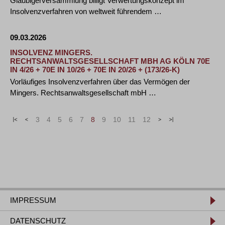
Gläubigerversammlung billigt Verwertungskonzept im
Insolvenzverfahren von weltweit führendem …
09.03.2026
INSOLVENZ MINGERS.
RECHTSANWALTSGESELLSCHAFT MBH AG KÖLN 70E
IN 4/26 + 70E IN 10/26 + 70E IN 20/26 + (173/26-K)
Vorläufiges Insolvenzverfahren über das Vermögen der
Mingers. Rechtsanwaltsgesellschaft mbH …
«
<
3
4
5
6
7
8
9
10
11
12
>
»
IMPRESSUM
DATENSCHUTZ