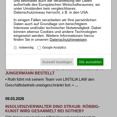
Insolvenzverfahrens über das Vermögen des Musikschule …
10.03.2026
WERBEARTIKELHERSTELLER SENATOR GMBH STELLT
INSOLVENZANTRAG – GESCHÄFTSBETRIEB LÄUFT
UNVERÄNDERT WEITER
Groß-Bieberau, 09.03.2026 Die SENATOR GmbH hat beim
Datenschutzhinweisen
.
zuständigen Amtsgericht Darmstadt Antrag auf …
notwendig
Google Analytics
10.03.2026
Auswahl bestätigen
Alle auswählen
PROFESSOR DR. JAN ROTH ZUM VORLÄUFIGEN
INSOLVENZVERWALTER DES BUSUNTERNEHMENS
JUNGERMANN BESTELLT
• Roth führt mit seinem Team von LINTILIA LAW den
Geschäftsbetrieb uneingeschränkt fort. • …
09.03.2026
INSOLVENZVERWALTER DINO STRAUB: RÖBBIG-
KUNST WIRD GESAMMELT BEI SOTHEBY