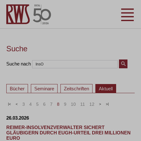
Suche
Suche nach
Bücher
Seminare
Zeitschriften
Aktuell
«
<
3
4
5
6
7
8
9
10
11
12
>
»
26.03.2026
REIMER-INSOLVENZVERWALTER SICHERT
GLÄUBIGERN DURCH EUGH-URTEIL DREI MILLIONEN
EURO