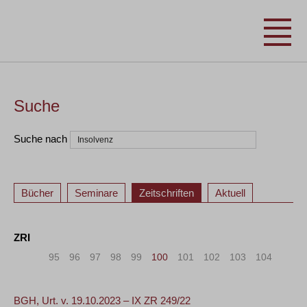
Suche
Suche nach
Bücher
Seminare
Zeitschriften
Aktuell
ZRI
«
<
95
96
97
98
99
100
101
102
103
104
>
»
BGH, Urt. v. 19.10.2023 – IX ZR 249/22