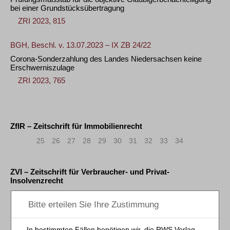
bei einer Grundstücksübertragung
ZRI 2023, 815
BGH, Beschl. v. 13.07.2023 – IX ZB 24/22
Corona-Sonderzahlung des Landes Niedersachsen keine
Erschwerniszulage
ZRI 2023, 765
ZfIR – Zeitschrift für Immobilienrecht
«
<
25
26
27
28
29
30
31
32
33
34
ZVI – Zeitschrift für Verbraucher- und Privat-
Insolvenzrecht
«
<
95
96
97
98
99
100
101
102
103
104
>
»
BGH, Beschl. v. 04.07.2013 – IX ZB 44/11