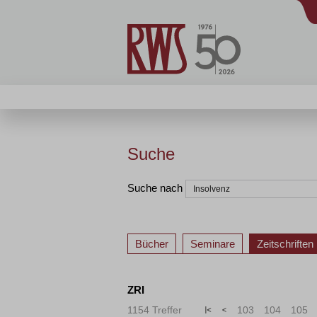
Suche
Suche nach
Bücher
Seminare
Zeitschriften
ZRI
1154 Treffer
«
<
103
104
105