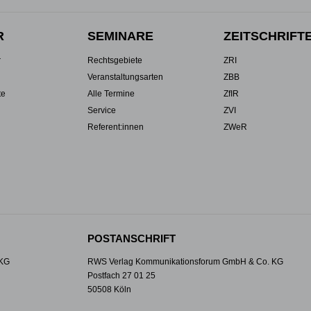
R
SEMINARE
ZEITSCHRIFT
r
Rechtsgebiete
ZRI
Veranstaltungsarten
ZBB
te
Alle Termine
ZfIR
Service
ZVI
Referent:innen
ZWeR
POSTANSCHRIFT
 KG
RWS Verlag Kommunikationsforum GmbH & Co. KG
Postfach 27 01 25
50508 Köln