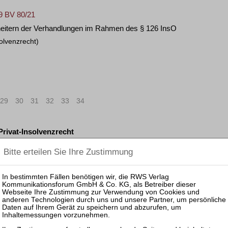
19 BV 80/21
heitern der Verhandlungen im Rahmen des § 126 InsO
olvenzrecht)
29
30
31
32
33
34
 Privat-Insolvenzrecht
106
107
108
109
110
111
112
>
»
1
n Beauftragung eines von ihm selbst geleiteten Drittunternehmens 
ffnetes Insolvenzverfahren)
+