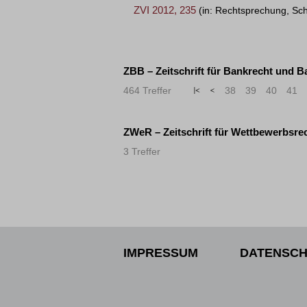
ZVI 2012, 235
(in: Rechtsprechung, Sc
ZBB – Zeitschrift für Bankrecht und B
464 Treffer
«
<
38
39
40
41
ZWeR – Zeitschrift für Wettbewerbsrec
3 Treffer
IMPRESSUM
DATENSCH