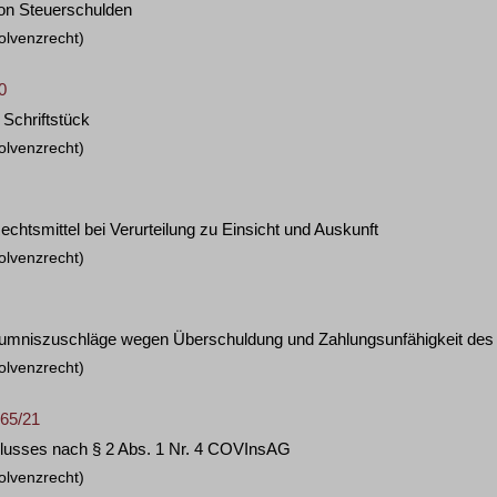
von Steuerschulden
olvenzrecht)
0
 Schriftstück
olvenzrecht)
tsmittel bei Verurteilung zu Einsicht und Auskunft
olvenzrecht)
äumniszuschläge wegen Überschuldung und Zahlungsunfähigkeit des
olvenzrecht)
 65/21
lusses nach § 2 Abs. 1 Nr. 4 COVInsAG
olvenzrecht)