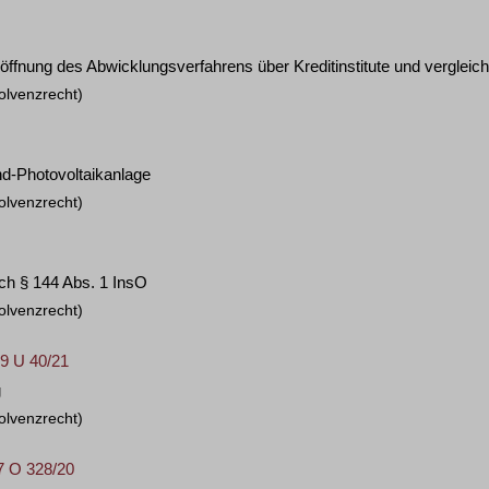
ffnung des Abwicklungsverfahrens über Kreditinstitute und verglei
olvenzrecht)
nd-Photovoltaikanlage
olvenzrecht)
ch § 144 Abs. 1 InsO
olvenzrecht)
 9 U 40/21
g
olvenzrecht)
27 O 328/20