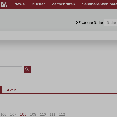
News
Bücher
Zeitschriften
Seminare/Webinar
Erweiterte Suche
Aktuell
106
107
108
109
110
111
112
>
»