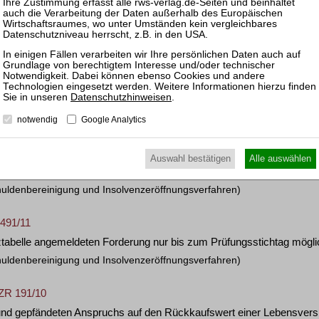
weiteren Verteilungsverfahren nach Teilaufrechnung nur noch mit de
ffnetes Insolvenzverfahren)
11
 im vereinfachten Insolvenzverfahren, wenn Prüfung und Durchset
Datenschutzhinweisen
.
sten und Vergütung)
notwendig
Google Analytics
Auswahl bestätigen
Alle auswählen
digen Tätigkeit des Insolvenzschuldners auch auf Dauerschuldverhält
huldenbereinigung und Insolvenzeröffnungsverfahren)
 491/11
nztabelle angemeldeten Forderung nur bis zum Prüfungsstichtag mögli
huldenbereinigung und Insolvenzeröffnungsverfahren)
 ZR 191/10
 und gepfändeten Anspruchs auf den Rückkaufswert einer Lebensver