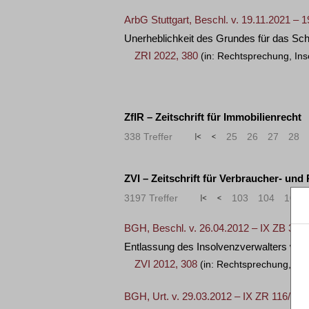
ArbG Stuttgart, Beschl. v. 19.11.2021 – 
Unerheblichkeit des Grundes für das Sc
ZRI 2022, 380
(in: Rechtsprechung, Ins
ZfIR – Zeitschrift für Immobilienrecht
338 Treffer
«
<
25
26
27
28
ZVI – Zeitschrift für Verbraucher- und
3197 Treffer
«
<
103
104
105
BGH, Beschl. v. 26.04.2012 – IX ZB 31/1
Entlassung des Insolvenzverwalters wege
ZVI 2012, 308
(in: Rechtsprechung, Erö
BGH, Urt. v. 29.03.2012 – IX ZR 116/11 