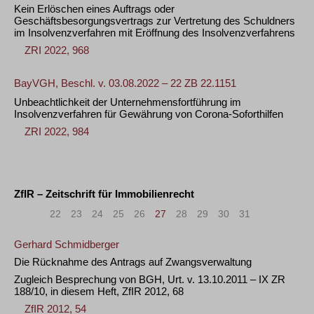
Kein Erlöschen eines Auftrags oder
Geschäftsbesorgungsvertrags zur Vertretung des Schuldners
im Insolvenzverfahren mit Eröffnung des Insolvenzverfahrens
ZRI 2022, 968
BayVGH, Beschl. v. 03.08.2022 – 22 ZB 22.1151
Unbeachtlichkeit der Unternehmensfortführung im
Insolvenzverfahren für Gewährung von Corona-Soforthilfen
ZRI 2022, 984
ZfIR – Zeitschrift für Immobilienrecht
«
<
22
23
24
25
26
27
28
29
30
31
>
»
Gerhard Schmidberger
Die Rücknahme des Antrags auf Zwangsverwaltung
Zugleich Besprechung von BGH, Urt. v. 13.10.2011 – IX ZR
188/10, in diesem Heft, ZfIR 2012, 68
ZfIR 2012, 54