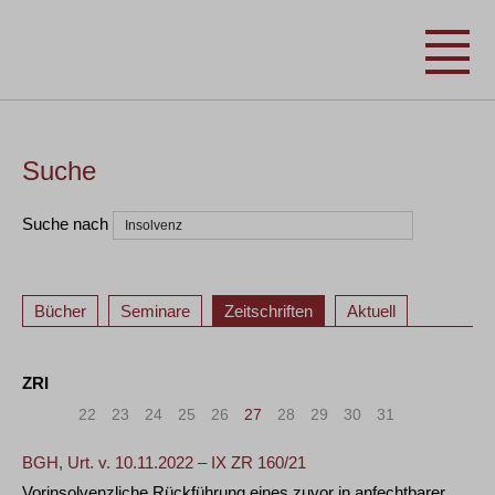
Suche
Suche nach
Bücher
Seminare
Zeitschriften
Aktuell
ZRI
«
<
22
23
24
25
26
27
28
29
30
31
>
»
BGH, Urt. v. 10.11.2022 – IX ZR 160/21
Vorinsolvenzliche Rückführung eines zuvor in anfechtbarer