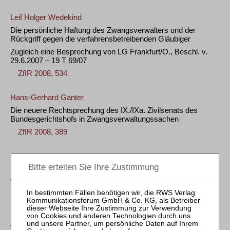
Leif Holger Wedekind
Die persönliche Haftung des Zwangsverwalters und der
Rückgriff gegen die verfahrensbetreibenden Gläubiger
Zugleich eine Besprechung von LG Frankfurt/O., Beschl. v.
29.6.2007 – 19 T 69/07
ZfIR 2008, 534
Hans-Gerhard Ganter
Die neuere Rechtsprechung des IX./IXa. Zivilsenats des
Bundesgerichtshofs in Zwangsverwaltungssachen
ZfIR 2008, 389
ZVI – Zeitschrift für Verbraucher- und Privat-
Insolvenzrecht
«
<
22
23
24
25
26
27
28
29
30
31
>
»
Alexander Schall