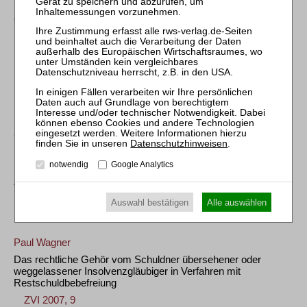
Insolvenzverfahren und Haftung bei der Limited nach
Geschäftseinstellung und Streichung im Companies Register
ZVI 2007, 236
Hans-P. Runkel
Der Freiberufler in der Insolvenz
ZVI 2007, 45
Gerhard Pape
Datenschutzhinweisen
.
Ersatzfreiheitsstrafe und Alternativen bei offenen Geldstrafen
im Insolvenzverfahren
notwendig
Google Analytics
Zugleich Besprechung von BVerfG, Beschl. v. 24. 8. 2006 – 2
BvR 1552/06, ZVI 2007, 23 – in diesem Heft
Auswahl bestätigen
Alle auswählen
ZVI 2007, 7
Paul Wagner
Das rechtliche Gehör vom Schuldner übersehener oder
weggelassener Insolvenzgläubiger in Verfahren mit
Restschuldbebefreiung
ZVI 2007, 9