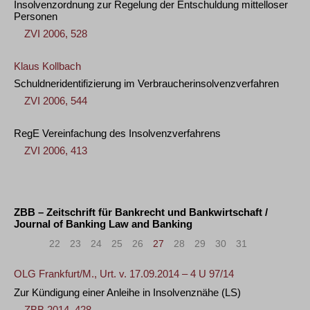
Insolvenzordnung zur Regelung der Entschuldung mittelloser
Personen
ZVI 2006, 528
Klaus Kollbach
Schuldneridentifizierung im Verbraucherinsolvenzverfahren
ZVI 2006, 544
RegE Vereinfachung des Insolvenzverfahrens
ZVI 2006, 413
ZBB – Zeitschrift für Bankrecht und Bankwirtschaft /
Journal of Banking Law and Banking
«
<
22
23
24
25
26
27
28
29
30
31
>
»
OLG Frankfurt/M., Urt. v. 17.09.2014 – 4 U 97/14
Zur Kündigung einer Anleihe in Insolvenznähe
(LS)
ZBB 2014, 428