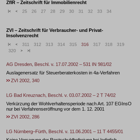
ZfIR – Zeitschrift für Immobilienrecht
«
<
25
26
27
28
29
30
31
32
33
34
ZVI – Zeitschrift für Verbraucher- und Privat-
Insolvenzrecht
«
<
311
312
313
314
315
316
317
318
319
320
>
»
AG Dresden, Beschl. v. 17.07.2002 – 531 IN 981/02
Auslagenersatz für Steuerberaterkosten in 4a-Verfahren
ZVI 2002, 340
LG Bad Kreuznach, Beschl. v. 03.07.2002 – 2 T 74/02
Verkürzung der Wohlverhaltensperiode nach Art. 107 EGInsO
nur bei Verfahrenseröffnung vor dem 1. 12. 2001
ZVI 2002, 286
LG Nürnberg–Fürth, Beschl. v. 11.06.2001 – 11 T 4455/01
Keine Versagung der Restschuldbefreiung bei lediglich