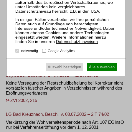
Regelmäßige Stundung der Verfahrenskosten bei fehlendem
pfändbaren Einkommen und keinen sonstigen
Vermögenswerten
ZVI 2002, 210
AG Hamburg, Beschl. v. 26.04.2002 – 67g IN 152/02
Datenschutzhinweisen
.
Einstweilige Stundung der Verfahrenskosten zur
Beschleunigung der Eröffnung bei ungeklärter
notwendig
Google Analytics
Durchsetzbarkeit eines Prozesskostenvorschusses
ZVI 2002, 211
Auswahl bestätigen
Alle auswählen
BayObLG, Beschl. v. 17.04.2002 – 4Z BR 20/02
Keine Versagung der Restschuldbefreiung bei Korrektur nicht
vorsätzlich falscher Angaben in Verzeichnissen während des
Eröffnungsverfahrens
ZVI 2002, 215
LG Bad Kreuznach, Beschl. v. 03.07.2002 – 2 T 74/02
Verkürzung der Wohlverhaltensperiode nach Art. 107 EGInsO
nur bei Verfahrenseröffnung vor dem 1. 12. 2001