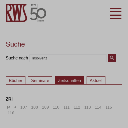
Suche
Suche nach
Bücher
Seminare
Zeitschriften
Aktuell
ZRI
«
<
107
108
109
110
111
112
113
114
115
116