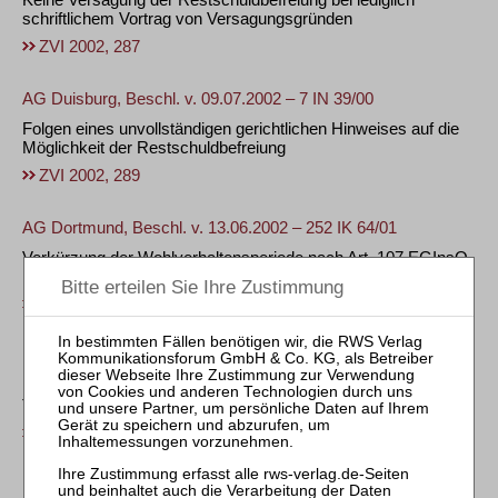
schriftlichem Vortrag von Versagungsgründen
ZVI 2002, 287
AG Duisburg, Beschl. v. 09.07.2002 – 7 IN 39/00
Folgen eines unvollständigen gerichtlichen Hinweises auf die
Möglichkeit der Restschuldbefreiung
ZVI 2002, 289
AG Dortmund, Beschl. v. 13.06.2002 – 252 IK 64/01
Verkürzung der Wohlverhaltensperiode nach Art. 107 EGInsO
nur bei Verfahrenseröffnung vor dem 1. 12. 2001
ZVI 2002, 292
LG Münster, Beschl. v. 02.05.2002 – 5 T 426/02
Keine isolierte Beschwerde gegen die Auswahl des
Treuhänders
ZVI 2002, 209
LG Münster, Beschl. v. 25.04.2002 – 5 T 133/02