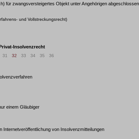
h) für zwangsversteigertes Objekt unter Angehörigen abgeschlossen
rfahrens- und Vollstreckungsrecht)
 Privat-Insolvenzrecht
31
32
33
34
35
36
>
»
olvenzverfahren
nur einem Gläubiger
n Internetveröffentlichung von Insolvenzmitteilungen