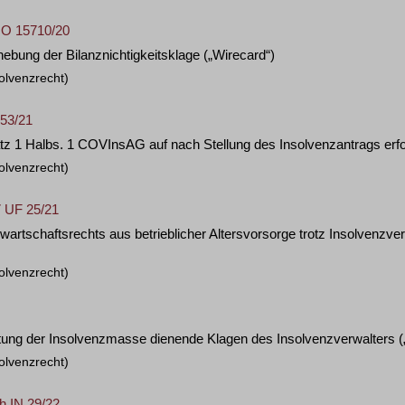
K O 15710/20
ebung der Bilanznichtigkeitsklage („Wirecard“)
olvenzrecht)
 53/21
tz 1 Halbs. 1 COVInsAG auf nach Stellung des Insolvenzantrags erf
olvenzrecht)
7 UF 25/21
Anwartschaftsrechts aus betrieblicher Altersvorsorge trotz Insolvenz
olvenzrecht)
ertung der Insolvenzmasse dienende Klagen des Insolvenzverwalters
olvenzrecht)
h IN 29/22