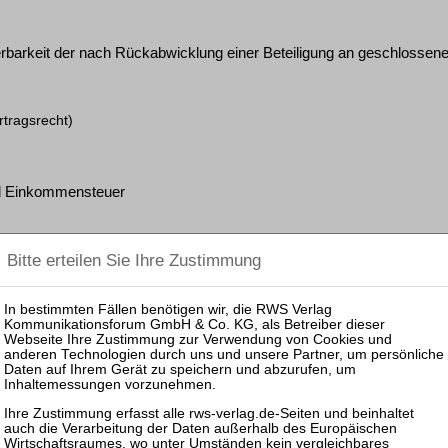
erbarkeit der nach Rückabwicklung einer Beteiligung an geschlossen
rtragsrecht)
d Einkommensteuer
 im Rahmen der Finanzierung des Bauvorhabens
itverschiebung bei Baukonzessionsvertrag mit vereinbarten Baukos