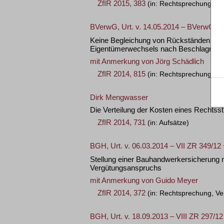
ZfIR 2015, 383
(in: Rechtsprechung, Ve
BVerwG, Urt. v. 14.05.2014 – BVerwG 9 
Keine Begleichung von Rückständen öffent
Eigentümerwechsels nach Beschlagnah
mit Anmerkung von
Jörg Schädlich
ZfIR 2014, 815
(in: Rechtsprechung, Ve
Dirk Mengwasser
Die Verteilung der Kosten eines Rechtsst
ZfIR 2014, 731
(in: Aufsätze)
BGH, Urt. v. 06.03.2014 – VII ZR 349/12
Stellung einer Bauhandwerkersicherung 
Vergütungsanspruchs
mit Anmerkung von
Guido Meyer
ZfIR 2014, 372
(in: Rechtsprechung, Ve
BGH, Urt. v. 18.09.2013 – VIII ZR 297/12