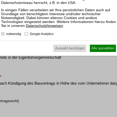
rtragsrecht)
C 7.12
licher Lasten durch den Zwangsverwalter aufgrund erneuter Fälligst
me
Datenschutzhinweisen
.
notwendig
Google Analytics
rfahrens- und Vollstreckungsrecht)
Auswahl bestätigen
Alle auswählen
reits in der Eigentümergemeinschaft
 +
nach Kündigung des Bauvertrags in Höhe des vom Unternehmer darge
rtragsrecht)