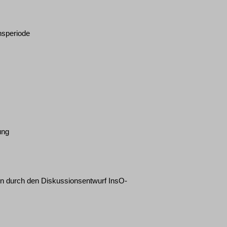
nsperiode
ung
en durch den Diskussionsentwurf InsO-