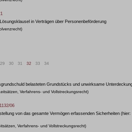
21
 Lösungsklausel in Verträgen über Personenbeförderung
olvenzrecht)
29
30
31
32
33
34
>
»
sgrundschuld belasteten Grundstücks und unwirksame Unterdecku
eitsätzen, Verfahrens- und Vollstreckungsrecht)
 1132/06
stellung von das gesamte Vermögen erfassenden Sicherheiten (hier: 
itsätzen, Verfahrens- und Vollstreckungsrecht)