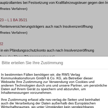
auptzollamtes bei Festsetzung von Kraftfahrzeugsteuer gegen den I
ffnetes Verfahren)
23 – L 1 BA 35/21
 Rentenversicherungsträgers auch nach Insolvenzeröffnung
ffnetes Verfahren)
22
in ein Pfändungsschutzkonto auch nach Insolvenzeröffnung
mfang der Masse/Massegenerierung)
/22
lvenzverfahrens als Werbungskosten
huldnerberatung und Schuldenbereinigung)
cht) wissen müssen