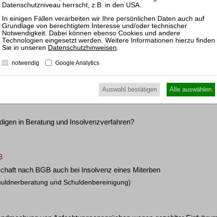
A 243/23
s auch zum Zwecke der Prüfung von Haftungsansprüchen gegen Organ
ffnetes Verfahren)
Datenschutzhinweisen
.
2
notwendig
Google Analytics
rmittlung nur bei zulässigem RSB-Versagungsantrag
stschuldbefreiung und Stundung)
Auswahl bestätigen
Alle auswählen
digen in Beratung und Insolvenzverfahren?
3
haft nach BGB auch bei Insolvenz eines Miterben
huldnerberatung und Schuldenbereinigung)