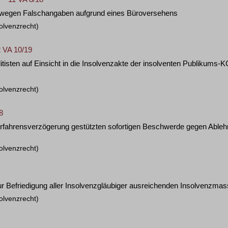
rs wegen Falschangaben aufgrund eines Büroversehens
olvenzrecht)
 VA 10/19
isten auf Einsicht in die Insolvenzakte der insolventen Publikums-
olvenzrecht)
8
 Verfahrensverzögerung gestützten sofortigen Beschwerde gegen Able
olvenzrecht)
ur Befriedigung aller Insolvenzgläubiger ausreichenden Insolvenzma
olvenzrecht)