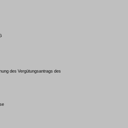
KG
hnung des Vergütungsantrags des
sse