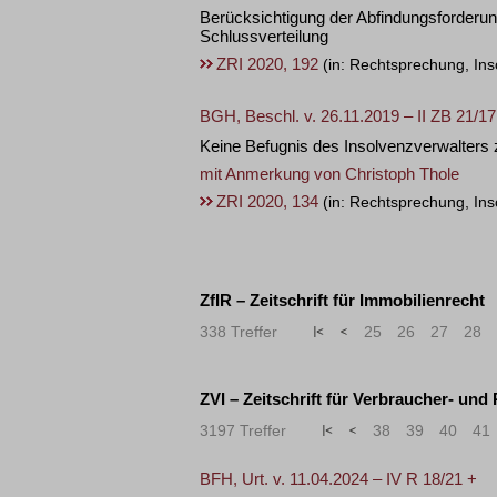
Berücksichtigung der Abfindungsforderun
Schlussverteilung
ZRI 2020, 192
(in: Rechtsprechung, Ins
BGH, Beschl. v. 26.11.2019 – II ZB 21/17
Keine Befugnis des Insolvenzverwalters
mit Anmerkung von
Christoph Thole
ZRI 2020, 134
(in: Rechtsprechung, Ins
ZfIR – Zeitschrift für Immobilienrecht
338 Treffer
«
<
25
26
27
28
ZVI – Zeitschrift für Verbraucher- und
3197 Treffer
«
<
38
39
40
41
BFH, Urt. v. 11.04.2024 – IV R 18/21 +