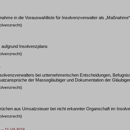
nahme in die Vorauswahlliste für Insolvenzverwalter als „Maßnahme“
olvenzrecht)
 aufgrund Insolvenzplans
olvenzrecht)
+
solvenzverwalters bei unternehmerischen Entscheidungen, Befugni
satzansprüche der Massegläubiger und Dokumentation der Gläubig
olvenzrecht)
rüchen aus Umsatzsteuer bei nicht erkannter Organschaft im Insolv
olvenzrecht)
 – 11 VA 8/18