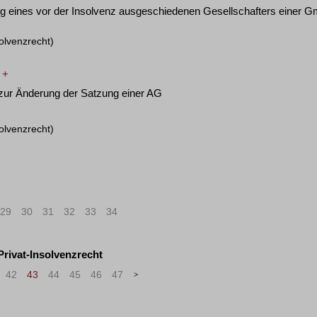
g eines vor der Insolvenz ausgeschiedenen Gesellschafters einer G
olvenzrecht)
 +
 zur Änderung der Satzung einer AG
olvenzrecht)
29
30
31
32
33
34
 Privat-Insolvenzrecht
42
43
44
45
46
47
>
»