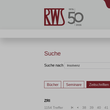
Suche
Suche nach
Bücher
Seminare
Zeitschriften
ZRI
1154 Treffer
«
<
38
39
40
41