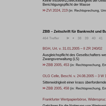
Keine Insolvenzzweckwidrigkeit bei Gel
Berichtigungspflicht der Masse
ZVI 2024, 219
(in: Rechtsprechung, U
ZBB – Zeitschrift für Bankrecht und B
464 Treffer
«
<
38
39
40
41
BGH, Urt. v. 31.01.2005 – II ZR 240/02
Ausgleichspflicht des Gesellschafters 
Zwangsverwaltung
(LS)
ZBB 2005, 453
(in: Rechtsprechung, En
OLG Celle, Beschl. v. 24.08.2005 – 3 W 
Sittenwidrigkeit einer krass überforder
ZBB 2005, 458
(in: Rechtsprechung, En
Frankfurter Wertpapierbörse, Widerspru
Gebühren für die Notierung von Wertpapi