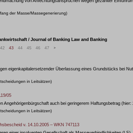
tendmachung von Anfechtungsansprüchen wegen gezahlter Einfuhrum
mfang der Masse/Massegenerierung)
ankwirtschaft / Journal of Banking Law and Banking
42
43
44
45
46
47
>
»
wegen eigenkapitalersetzender Überlassung eines Grundstücks bei N
tscheidungen in Leitsätzen)
119/05
nden Angehörigenbürgschaft auch bei geringerem Haftungsbetrag (hier
tscheidungen in Leitsätzen)
chsbescheid v. 14.10.2005 – WKN 747113
eren einer insolventen Gesellschaft als Masseverbindlichkeiten
(LS)