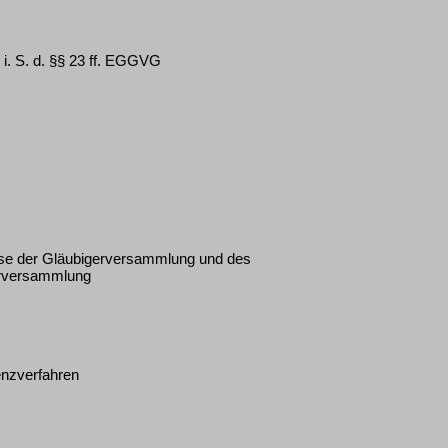
 i. S. d. §§ 23 ff. EGGVG
sse der Gläubigerversammlung und des
erversammlung
enzverfahren