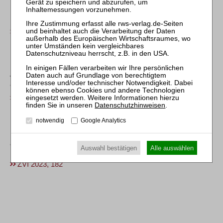
Der Zeitpunkt der Vornahme einer Sicherheitenbestellung an
künftigen Gegenständen und für künftige Forderungen
ZVI 2006, 327
BGH, Urt. v. 10.11.2022 – IX ZR 160/21
Beseitigung der Gläubigerbenachteiligung durch
vorinsolvenzliche Rückführung des anfechtbar erlangten
Gegenstandes
ZVI 2023, 372
Datenschutzhinweisen
.
BGH, Urt. v. 13.10.2022 – IX ZR 70/21
notwendig
Google Analytics
Einlösung einer Lastschrift durch Schuldnerbank
als maßgeblicher Zeitpunkt der Vornahme der Rechtshandlung
Auswahl bestätigen
Alle auswählen
bei der Anfechtung einer SEPA-Lastschrift
ZVI 2023, 182