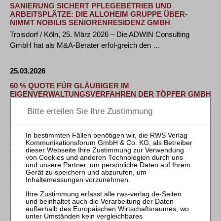
SANIERUNG SICHERT PFLEGEBETRIEB UND
ARBEITSPLÄTZE: DIE ALLOHEIM GRUPPE ÜBER-
NIMMT NOBILIS SENIORENRESIDENZ GMBH
Troisdorf / Köln, 25. März 2026 – Die ADWIN Consulting
GmbH hat als M&A-Berater erfol-greich den …
25.03.2026
60 % QUOTE FÜR GLÄUBIGER IM
EIGENVERWALTUNGSVERFAHREN DER TÖPFER GMBH
Dietmannsried, 24. März 2026. Positive Nachrichten gibt es für
die Gläubiger der Töpfer GmbH. …
23.03.2026
DR. ROMY METZGER IST NEUES MITGLIED IM
GRAVENBRUCHER KREIS
Hamburg / Frankfurt a. M., 20. März 2026 Die Mitglieder des
Gravenbrucher Kreises haben Dr. Romy …
23.03.2026