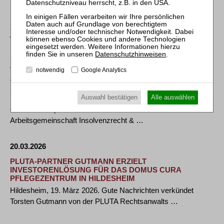
INVESTORENSUCHE FÜR RHENSER
MINERALBRUNNEN GESTARTET
- Erste Interessenten zeigen bereits Interesse - Dr.
Wieselhuber & Partner steuert strukturierten …
Datenschutzhinweisen
.
23.03.2026
notwendig
Google Analytics
GERLOFF LIEBLER RECHTSANWÄLTE: CHRISTIAN
STOFFLER MIT AGIS AWARD ALS „EIGENVERWALTER
DES JAHRES“ AUSGEZEICHNET
Auswahl bestätigen
Alle auswählen
• Insolvenzexperte erhält renommierten Award der
Arbeitsgemeinschaft Insolvenzrecht & …
20.03.2026
PLUTA-PARTNER GUTMANN ERZIELT
INVESTORENLÖSUNG FÜR DAS DOMUS CURA
PFLEGEZENTRUM IN HILDESHEIM
Hildesheim, 19. März 2026. Gute Nachrichten verkündet
Torsten Gutmann von der PLUTA Rechtsanwalts …