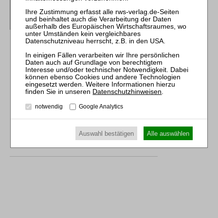
Grundlagen – Umsetzung
RWS-Skript 373
1. Aufl. 2015
Brosch. 178 Seiten
RWS Verlag, Köln
ISBN 978-3-8145-0373-8
48,00 €
Sofort lieferbar
Datenschutzhinweisen
.
mehr
notwendig
Google Analytics
Auswahl bestätigen
Alle auswählen