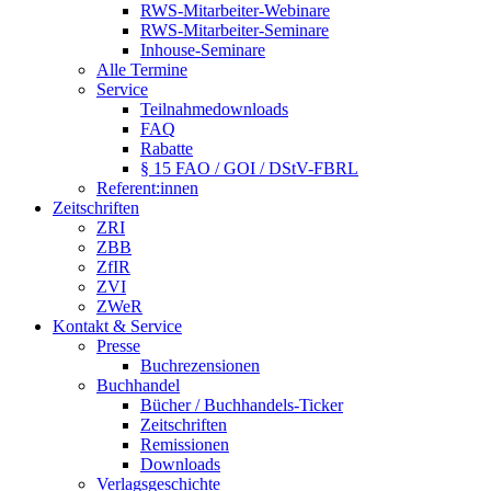
RWS-Mitarbeiter-Webinare
RWS-Mitarbeiter-Seminare
Inhouse-Seminare
Alle Termine
Service
Teilnahmedownloads
FAQ
Rabatte
§ 15 FAO / GOI / DStV-FBRL
Referent:innen
Zeitschriften
ZRI
ZBB
ZfIR
ZVI
ZWeR
Kontakt & Service
Presse
Buchrezensionen
Buchhandel
Bücher / Buchhandels-Ticker
Zeitschriften
Remissionen
Downloads
Verlagsgeschichte