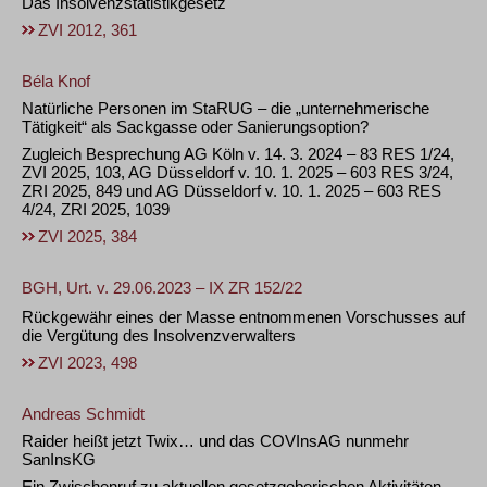
Das Insolvenzstatistikgesetz
ZVI 2012, 361
Béla Knof
Natürliche Personen im StaRUG – die „unternehmerische
Tätigkeit“ als Sackgasse oder Sanierungsoption?
Zugleich Besprechung AG Köln v. 14. 3. 2024 – 83 RES 1/24,
ZVI 2025, 103, AG Düsseldorf v. 10. 1. 2025 – 603 RES 3/24,
ZRI 2025, 849 und AG Düsseldorf v. 10. 1. 2025 – 603 RES
4/24, ZRI 2025, 1039
ZVI 2025, 384
BGH, Urt. v. 29.06.2023 – IX ZR 152/22
Rückgewähr eines der Masse entnommenen Vorschusses auf
die Vergütung des Insolvenzverwalters
ZVI 2023, 498
Andreas Schmidt
Raider heißt jetzt Twix… und das COVInsAG nunmehr
SanInsKG
Ein Zwischenruf zu aktuellen gesetzgeberischen Aktivitäten