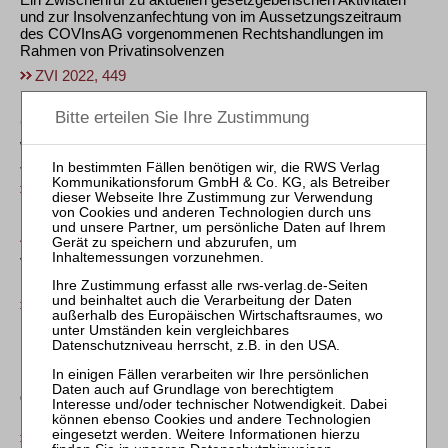
und zur Insolvenzanfechtung von im Aussetzungszeitraum
des COVInsAG vorgenommenen Rechtshandlungen im
Rahmen von Privatinsolvenzen
ZVI 2022, 449
Gottfried Beicht
Warum wir unsere Anerkennung als geeignete Stelle nach 22
Jahren unter Protest zurückgeben
ZVI 2020, 371
AG Nürnberg, Urt. v. 06.12.2017 – 19 C 5916/17
Verjährung eines insolvenzanfechtungsrechtlichen
Rückgewähranspruchs
ZVI 2018, 456
BFH, Urt. v. 22.11.2017 – XI R 14/16 +
Keine Säumniszuschläge bei Rückgewähr von bei Fälligkeit
gezahlten Steuern nach Anfechtung durch den
Insolvenzverwalter
ZVI 2018, 378