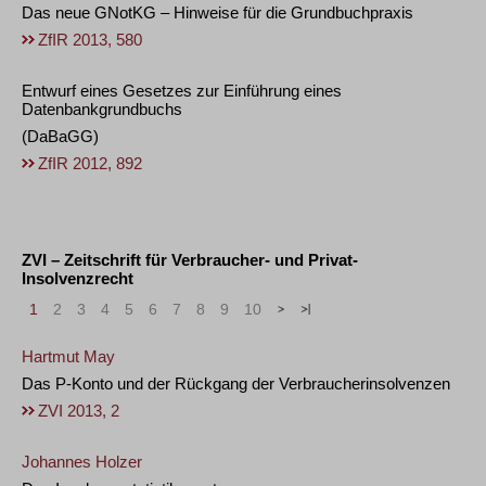
Das neue GNotKG – Hinweise für die Grundbuchpraxis
ZfIR 2013, 580
Entwurf eines Gesetzes zur Einführung eines
Datenbankgrundbuchs
(DaBaGG)
ZfIR 2012, 892
ZVI – Zeitschrift für Verbraucher- und Privat-
Insolvenzrecht
1
2
3
4
5
6
7
8
9
10
>
»
Hartmut May
Das P-Konto und der Rückgang der Verbraucherinsolvenzen
ZVI 2013, 2
Johannes Holzer