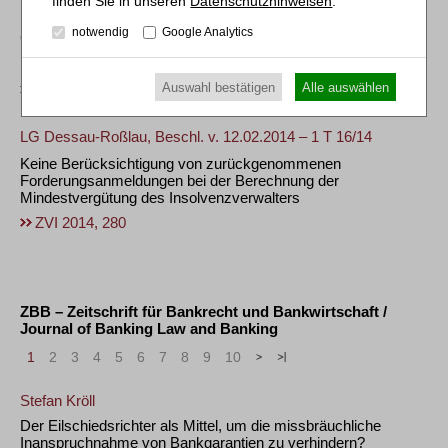
Datenschutzhinweisen
.
notwendig
Google Analytics
OLG Brandenburg, Urt. v. 30.06.2015 – 6 U 28/14
Mietvertraglicher Rückgabeanspruch als Insolvenzforderung
Auswahl bestätigen
Alle auswählen
ZVI 2015, 473
LG Dessau-Roßlau, Beschl. v. 12.02.2014 – 1 T 16/14
Keine Berücksichtigung von zurückgenommenen
Forderungsanmeldungen bei der Berechnung der
Mindestvergütung des Insolvenzverwalters
ZVI 2014, 280
ZBB – Zeitschrift für Bankrecht und Bankwirtschaft /
Journal of Banking Law and Banking
1
2
3
4
5
6
7
8
9
10
>
»
Stefan Kröll
Der Eilschiedsrichter als Mittel, um die missbräuchliche
Inanspruchnahme von Bankgarantien zu verhindern?