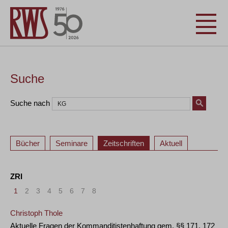
Suche
Suche nach
Bücher
Seminare
Zeitschriften
Aktuell
ZRI
1
2
3
4
5
6
7
8
Christoph Thole
Aktuelle Fragen der Kommanditistenhaftung gem. §§ 171, 172