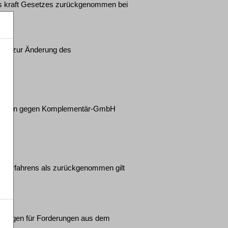
als kraft Gesetzes zurückgenommen bei
 und zur Änderung des
rfahren gegen Komplementär-GmbH
enzverfahrens als zurückgenommen gilt
ckungen für Forderungen aus dem