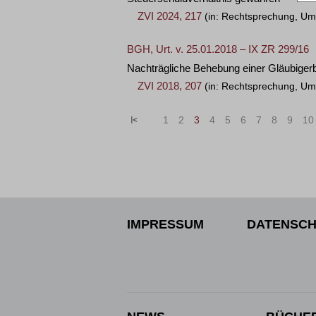
ZVI 2024, 217
(in: Rechtsprechung, U
BGH, Urt. v. 25.01.2018 – IX ZR 299/16
Nachträgliche Behebung einer Gläubiger
ZVI 2018, 207
(in: Rechtsprechung, U
«
<
1
2
3
4
5
6
7
8
9
10
IMPRESSUM
DATENSCH