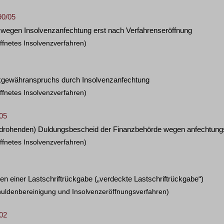
90/05
egen Insolvenzanfechtung erst nach Verfahrenseröffnung
ffnetes Insolvenzverfahren)
ckgewähranspruchs durch Insolvenzanfechtung
ffnetes Insolvenzverfahren)
/05
 (drohenden) Duldungsbescheid der Finanzbehörde wegen anfechtun
ffnetes Insolvenzverfahren)
n einer Lastschriftrückgabe („verdeckte Lastschriftrückgabe“)
huldenbereinigung und Insolvenzeröffnungsverfahren)
/02