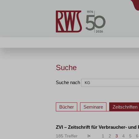
Suche
Suche nach
Bücher
Seminare
Zeitschriften
ZVI – Zeitschrift für Verbraucher- und
185 Treffer
«
<
1
2
3
4
5
6