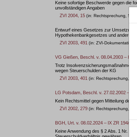
Keine sofortige Beschwerde gegen die fo
unvollständigen Angaben
ZVI 2004, 15
(in: Rechtsprechung, Schu
Entwurf eines Gesetzes zur Umsetzung d
Hypothekenbankgesetzes und anderer 
ZVI 2003, 491
(in: ZVI-Dokumentation)
VG Gießen, Beschl. v. 08.04.2003 – 8 G
Trotz Insolvenzsicherungsmaßnahmen 
wegen Steuerschulden der KG
ZVI 2003, 401
(in: Rechtsprechung, Sc
LG Potsdam, Beschl. v. 27.02.2002 – 5 T
Kein Rechtsmittel gegen Mitteilung des 
ZVI 2002, 279
(in: Rechtsprechung, Erö
BGH, Urt. v. 08.02.2024 – IX ZR 194/22
Keine Anwendung des § 2 Abs. 1 Nr. 4 
Steuerschuldverhältnis gewähren