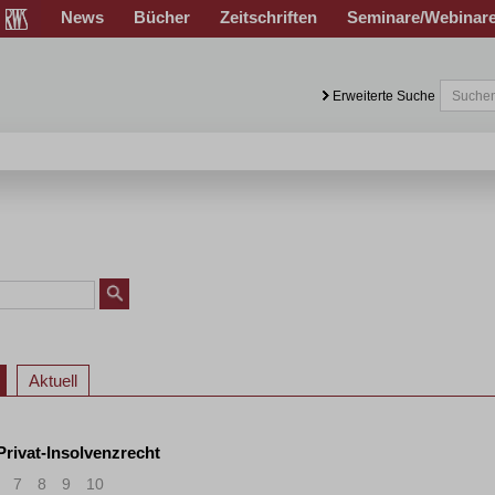
News
Bücher
Zeitschriften
Seminare/Webinar
Erweiterte Suche
Aktuell
 Privat-Insolvenzrecht
7
8
9
10
>
»