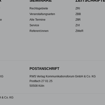
R
SEMINARE
ZEITSCHRIFT
r
Rechtsgebiete
ZRI
Veranstaltungsarten
ZBB
te
Alle Termine
ZfIR
Service
ZVI
Referent:innen
ZWeR
POSTANSCHRIFT
 KG
RWS Verlag Kommunikationsforum GmbH & Co. KG
Postfach 27 01 25
50508 Köln
 & Co. KG