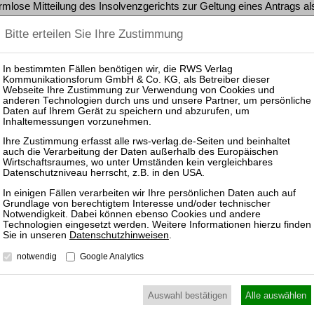
rmlose Mitteilung des Insolvenzgerichts zur Geltung eines Antrags 
ldenbereinigung und Insolvenzeröffnungsverfahren)
er Richtlinie 2002/47/EG vom 6. Juni 2002 über Finanzsicherheiten
Gesetze
 508/03
gegen GmbH & Co. KG Fortsetzung eines Gewerbeuntersagungsve
huldenbereinigung und Insolvenzeröffnungsverfahren)
 426/01
Insolvenzgerichts, dass Antrag auf Eröffnung des Verbraucherinsolv
Datenschutzhinweisen
.
ffnetes Insolvenzverfahren)
notwendig
Google Analytics
Auswahl bestätigen
Alle auswählen
COVInsAG a. F. (nunmehr: SanInsKG) auf Rechtshandlungen, die De