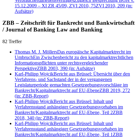
Verbraucherdarlehensvertrages
Zugleich Besprechung BGH v.
15.12.2009 – XI ZR 45/09, ZVI 2010, 75
ZVI 2010, 209
(in:
Aufsätze)
ZBB – Zeitschrift für Bankrecht und Bankwirtschaft
/ Journal of Banking Law and Banking
82 Treffer
Thomas M. J. Möllers
Das europäische Kapitalmarktrecht im
Umbruch
Ein Zwischenbericht zu den kapitalmarktrechtlichen
Informationspflichten unter rechtsvergleichender
Perspektive
ZBB 2003, 390
(in: Aufsätze)
Karl-Philipp Wojcik
Bericht aus Brüssel: Übersicht über den
Verfahrens- und Sachstand der in der vergangenen
Legislaturperiode gemachten Gesetzgebungsvorschläge im
Bankrecht/Kapitalmarktrecht auf EU-Ebene
ZBB 2019, 272
(in: ZBB-Report)
Karl-Philipp Wojcik
Bericht aus Brüssel: Inhalt und
Verfahrensstand anhängiger Gesetzgebungsvorhaben im
Bankrecht/Kapitalmarktrecht auf EU-Ebene, Teil 2
ZBB
2018, 340
(in: ZBB-Report)
Karl-Philipp Wojcik
Bericht aus Brüssel: Inhalt und
Verfahrensstand anhängiger Gesetzgebungsvorhaben im
Bankrecht/Kapitalmarktrecht auf EU-Ebene, Teil 1
ZBB