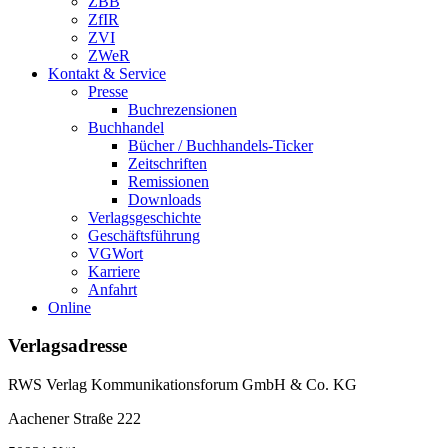
ZBB
ZfIR
ZVI
ZWeR
Kontakt & Service
Presse
Buchrezensionen
Buchhandel
Bücher / Buchhandels-Ticker
Zeitschriften
Remissionen
Downloads
Verlagsgeschichte
Geschäftsführung
VGWort
Karriere
Anfahrt
Online
Verlagsadresse
RWS Verlag Kommunikationsforum GmbH & Co. KG
Aachener Straße 222