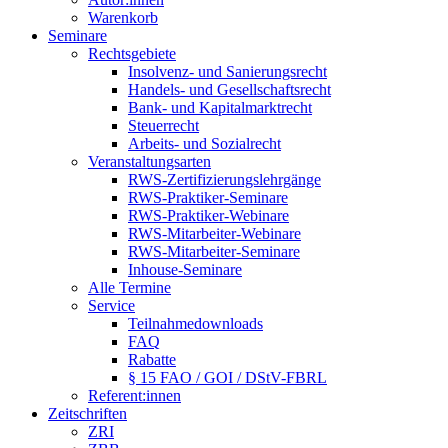
Warenkorb
Seminare
Rechtsgebiete
Insolvenz- und Sanierungsrecht
Handels- und Gesellschaftsrecht
Bank- und Kapitalmarktrecht
Steuerrecht
Arbeits- und Sozialrecht
Veranstaltungsarten
RWS-Zertifizierungslehrgänge
RWS-Praktiker-Seminare
RWS-Praktiker-Webinare
RWS-Mitarbeiter-Webinare
RWS-Mitarbeiter-Seminare
Inhouse-Seminare
Alle Termine
Service
Teilnahmedownloads
FAQ
Rabatte
§ 15 FAO / GOI / DStV-FBRL
Referent:innen
Zeitschriften
ZRI