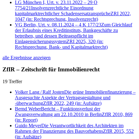
LG München I, Urt. v. 23.11.2022 – 29 O
7754/21
Insolvenzrechtliche Einordnung
kapitalmarktrechtlicher Schadensersatzansprüche
ZRI 2022,
1047
(in: Rechtsprechung, Insolvenzrecht)
VG Berlin, Urt. v. 08.11.2024 – 4 K 177/23
Zum Gleichlauf
der Erlaubnis eines Kreditinstituts, Bankgeschäfte zu
betreiben, und dessen Beitragspflicht im
Einlagensicherungssystem
ZRI 2025, 320
(in:
Rechtsprechung, Bank- und Kapitalmarktrecht)
alle Ergebnisse anzeigen
ZfIR – Zeitschrift für Immobilienrecht
19 Treffer
Volker Lang
/
Ralf Josten
Die grüne Immobilienfinanzierung –
Ausgesuchte Aspekte der Vertragsgestaltung und
-überwachung
ZfIR 2022, 249
(in: Aufsätze)
Bernd Weber
Bericht – Funktionsverlust der
Zwangsverwaltung am 22.10.2010 in Berlin
ZfIR 2010, 869
(in: Report)
Guido Meyer
Die Verantwortlichkeit des Architekten im
Rahmen der Finanzierung des Bauvorhabens
ZfIR 2015, 552
(in: Aufsätze)