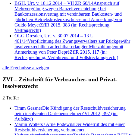
BGH, Urt. v. 18.12.2014 – VII ZR 60/14
Anspruch auf
Mehrvergütung wegen Bauzeitverschiebung bei
Baukonzessionsvertrag mit vereinbarten Baukosten- und
jährlichen Betriebskostenzuschüssen
mit Anmerkung von
Guido Meyer
ZfIR 2015, 383
(in: Rechtsprechung,
Vertragsrecht)
OLG Dresden, Urt. v. 30.07.2014 – 13 U
461/14
Verpflichtung des Zwangsverwalters zur Rückgewähr
insolvenzrechtlich anfechtbar erlangter Mietzahlungen
mit
Anmerkung von
Peter Depré
ZfIR 2015, 117
(in:
Rechtsprechung, Verfahrens- und Vollstreckungsrecht)
alle Ergebnisse anzeigen
ZVI – Zeitschrift für Verbraucher- und Privat-
Insolvenzrecht
2 Treffer
Timm Gessner
Die Kündigung der Restschuldversicherung
beim insolventen Darlehensnehmer
ZVI 2012, 397
(in:
Aufsätze)
Martin Wolters
/
Arne Podewils
Der Widerruf des mit einer
Restschuldversicherung verbundenen