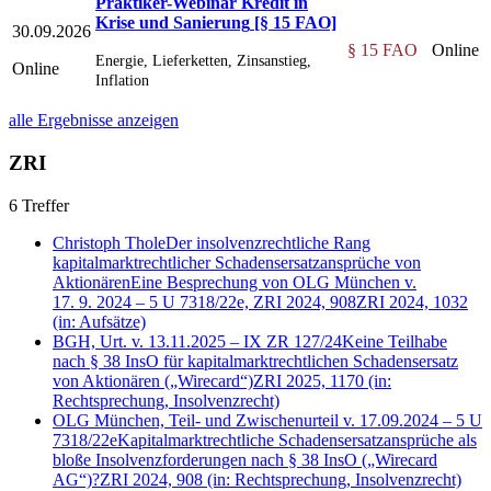
Praktiker-Webinar Kredit in
Krise und Sanierung
[§ 15 FAO]
30.09.2026
§ 15 FAO
Online
Energie, Lieferketten, Zinsanstieg,
Online
Inflation
alle Ergebnisse anzeigen
ZRI
6 Treffer
Christoph Thole
Der insolvenzrechtliche Rang
kapitalmarktrechtlicher Schadensersatzansprüche von
Aktionären
Eine Besprechung von OLG München v.
17. 9. 2024 – 5 U 7318/22e, ZRI 2024, 908
ZRI 2024, 1032
(in: Aufsätze)
BGH, Urt. v. 13.11.2025 – IX ZR 127/24
Keine Teilhabe
nach § 38 InsO für kapitalmarktrechtlichen Schadensersatz
von Aktionären („Wirecard“)
ZRI 2025, 1170
(in:
Rechtsprechung, Insolvenzrecht)
OLG München, Teil- und Zwischenurteil v. 17.09.2024 – 5 U
7318/22e
Kapitalmarktrechtliche Schadensersatzansprüche als
bloße Insolvenzforderungen nach § 38 InsO („Wirecard
AG“)?
ZRI 2024, 908
(in: Rechtsprechung, Insolvenzrecht)