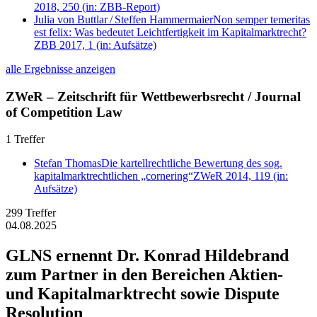
2018, 250
(in: ZBB-Report)
Julia von Buttlar
/
Steffen Hammermaier
Non semper temeritas
est felix: Was bedeutet Leichtfertigkeit im Kapitalmarktrecht?
ZBB 2017, 1
(in: Aufsätze)
alle Ergebnisse anzeigen
ZWeR – Zeitschrift für Wettbewerbsrecht / Journal
of Competition Law
1 Treffer
Stefan Thomas
Die kartellrechtliche Bewertung des sog.
kapitalmarktrechtlichen „cornering“
ZWeR 2014, 119
(in:
Aufsätze)
299 Treffer
04.08.2025
GLNS ernennt Dr. Konrad Hildebrand
zum Partner in den Bereichen Aktien-
und Kapitalmarktrecht sowie Dispute
Resolution