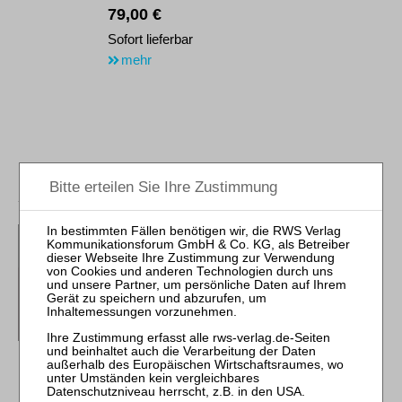
79,00 €
Sofort lieferbar
mehr
Fritz / Schmittmann (Hrsg.)
SanInsKG
Kommentar
RWS-Kommentar
3., neu bearb. Aufl. 2023
Gbd. 392 Seiten
RWS Verlag, Köln
ISBN 978-3-8145-1025-5
108,00 €