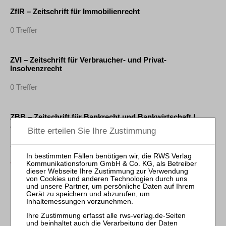
ZfIR – Zeitschrift für Immobilienrecht
0 Treffer
ZVI – Zeitschrift für Verbraucher- und Privat-
Insolvenzrecht
0 Treffer
ZBB – Zeitschrift für Bankrecht und Bankwirtschaft /
Journal of Banking Law and Banking
2 Treffer
Guido Sopp
Fremdanteile in mehrstufigen Konzernen: Aufsichtsrechtliche
Behandlung nach CRR und Implikationen für die
Konsolidierungstechnik
ZBB 2013, 274