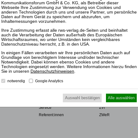
UTZ
NUTZUNGSBESTIMMUNGEN/AGB
VERTRAG WIDERRUFEN
Datenschutzhinweisen
.
R
SEMINARE
ZEITSCHRIFT
notwendig
Google Analytics
r
Rechtsgebiete
ZRI
Veranstaltungsarten
ZBB
Auswahl bestätigen
Alle auswählen
te
Alle Termine
ZfIR
Service
ZVI
Referent:innen
ZWeR