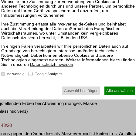
uldner bei Erteilung einer ersten Ablichtung eines Vermögensverzeic
huldnerberatung und Schuldenbereinigung)
 2533/09.Z
bei bauaufsichtlicher Sicherheitsprüfung eines zur Insolvenzmasse
sten und Vergütung)
/03
Datenschutzhinweisen
.
rs als Kostenschuldner bei Einlegung einer unzulässigen Rechtbes
notwendig
Google Analytics
sten und Vergütung)
Auswahl bestätigen
Alle auswählen
3 IN 155/20 - 9
gstellenden Erben bei Abweisung mangels Masse
lassinsolvenz)
 43/20
hrens gegen den Schuldner als Masseverbindlichkeiten trotz Anfalls b