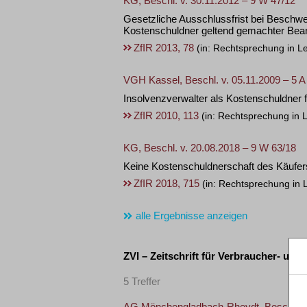
KG, Beschl. v. 30.11.2012 – 9 W 47/12
Gesetzliche Ausschlussfrist bei Beschw
Kostenschuldner geltend gemachter Be
ZfIR 2013, 78
(in: Rechtsprechung in Le
VGH Kassel, Beschl. v. 05.11.2009 – 5 A
Insolvenzverwalter als Kostenschuldner 
ZfIR 2010, 113
(in: Rechtsprechung in 
KG, Beschl. v. 20.08.2018 – 9 W 63/18
Keine Kostenschuldnerschaft des Käufer
ZfIR 2018, 715
(in: Rechtsprechung in 
alle Ergebnisse anzeigen
ZVI – Zeitschrift für Verbraucher- und
5 Treffer
AG Mönchengladbach-Rheydt, Beschl. v.