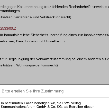
erde gegen Kostenrechnung trotz fehlenden Rechtsbehelfshinweises 
anstandungen
itsätzen, Verfahrens- und Vollstreckungsrecht)
 2533/09.Z
für bauaufsichtliche Sicherheitsüberprüfung eines zur Insolvenzma
Leitsätzen, Bau-, Boden- und Umweltrecht)
s für Beglaubigung der Verwalterzustimmung bei einem anderen als
Leitsätzen, Wohnungseigentumsrecht)
 Privat-Insolvenzrecht
 26.06.2013 – 32 M 1380/13