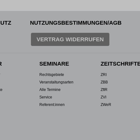
UTZ
NUTZUNGSBESTIMMUNGEN/AGB
VERTRAG WIDERRUFEN
R
SEMINARE
ZEITSCHRIFT
r
Rechtsgebiete
ZRI
Veranstaltungsarten
ZBB
te
Alle Termine
ZfIR
Service
ZVI
Referent:innen
ZWeR