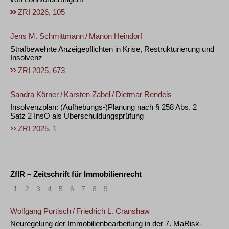
ZRI 2026, 105
Jens M. Schmittmann
/
Manon Heindorf
Strafbewehrte Anzeigepflichten in Krise, Restrukturierung und
Insolvenz
ZRI 2025, 673
Sandra Körner
/
Karsten Zabel
/
Dietmar Rendels
Insolvenzplan: (Aufhebungs-)Planung nach § 258 Abs. 2
Satz 2 InsO als Überschuldungsprüfung
ZRI 2025, 1
ZfIR – Zeitschrift für Immobilienrecht
1
2
3
4
5
6
7
8
9
Wolfgang Portisch
/
Friedrich L. Cranshaw
Neuregelung der Immobilienbearbeitung in der 7. MaRisk-