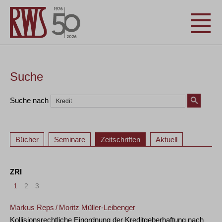
Suche
Suche nach
Bücher
Seminare
Zeitschriften
Aktuell
ZRI
1
2
3
Markus Reps
/
Moritz Müller-Leibenger
Kollisionsrechtliche Einordnung der Kreditgeberhaftung nach