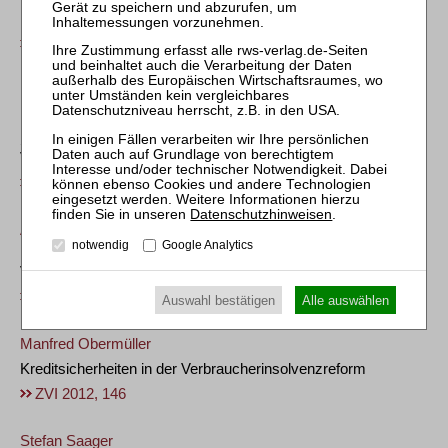
Bedeutung des Scoring im Kreditvergabeprozess für das
Risikomanagement am Beispiel der BayWa AG
ZVI 2008, 186
Dominik Montag
Der planmäßig ausfallende Verbraucherkredit
Stundungsaufhebung als Korrektur der gescheiterten
Versagungslösung
ZVI 2025, 344
Datenschutzhinweisen
.
Andreas Rein
notwendig
Google Analytics
Kostenfreies Recht auf Schuldnerberatung nach Art. 36 Abs. 1
Verbraucherkreditrichtlinie?
ZVI 2024, 367
Auswahl bestätigen
Alle auswählen
Manfred Obermüller
Kreditsicherheiten in der Verbraucherinsolvenzreform
ZVI 2012, 146
Stefan Saager