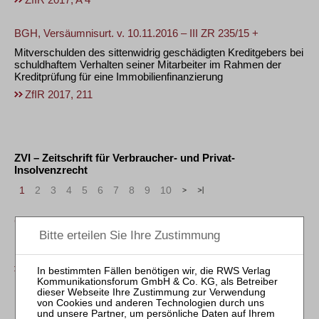
BGH, Versäumnisurt. v. 10.11.2016 – III ZR 235/15 +
Mitverschulden des sittenwidrig geschädigten Kreditgebers bei
schuldhaftem Verhalten seiner Mitarbeiter im Rahmen der
Kreditprüfung für eine Immobilienfinanzierung
ZfIR 2017, 211
ZVI – Zeitschrift für Verbraucher- und Privat-
Insolvenzrecht
1
2
3
4
5
6
7
8
9
10
>
»
Gabriele B. Clemens
/
Daniel Reupke
Der Notar als Broker. Das Management des privaten
Kreditmarkts
ZVI 2009, Sonderheft, S. 16
Rudolf Keßler