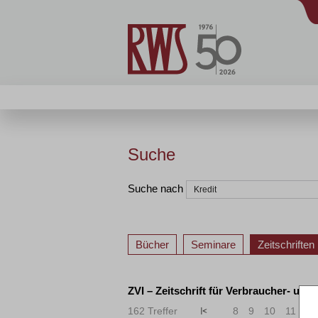
Suche
Suche nach
Bücher
Seminare
Zeitschriften
ZVI – Zeitschrift für Verbraucher- und
162 Treffer
«
<
8
9
10
11
12