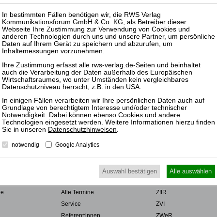
16
17
UTZ
NUTZUNGSBESTIMMUNGEN/AGB
VERTRAG WIDERRUFEN
Datenschutzhinweisen
.
notwendig
Google Analytics
R
SEMINARE
ZEITSCHRIFT
r
Rechtsgebiete
ZRI
Auswahl bestätigen
Alle auswählen
Veranstaltungsarten
ZBB
te
Alle Termine
ZfIR
Service
ZVI
Referent:innen
ZWeR