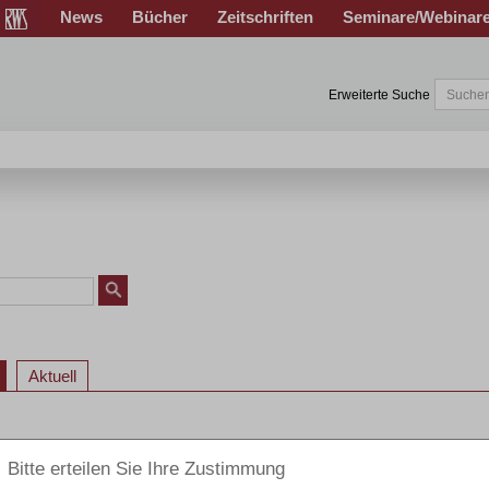
News
Bücher
Zeitschriften
Seminare/Webinar
Erweiterte Suche
Aktuell
 Privat-Insolvenzrecht
13
14
15
16
17