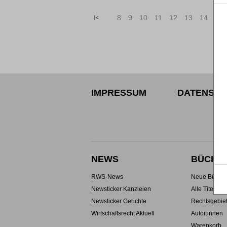
«
<
8
9
10
11
12
13
14
15
IMPRESSUM
DATENSCH
NEWS
BÜCHE
RWS-News
Neue Büche
Newsticker Kanzleien
Alle Titel
Newsticker Gerichte
Rechtsgebie
Wirtschaftsrecht Aktuell
Autor:innen
Warenkorb