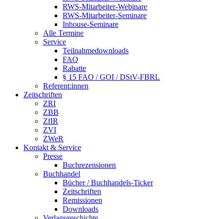
RWS-Mitarbeiter-Webinare
RWS-Mitarbeiter-Seminare
Inhouse-Seminare
Alle Termine
Service
Teilnahmedownloads
FAQ
Rabatte
§ 15 FAO / GOI / DStV-FBRL
Referent:innen
Zeitschriften
ZRI
ZBB
ZfIR
ZVI
ZWeR
Kontakt & Service
Presse
Buchrezensionen
Buchhandel
Bücher / Buchhandels-Ticker
Zeitschriften
Remissionen
Downloads
Verlagsgeschichte