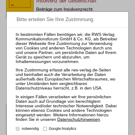
Insolvenz der Gesellschaft
Beiträge zum Insolvenzrecht
66
1. Aufl. 2023
Brosch. 278 Seiten
RWS Verlag, Köln
ISBN 978-3-8145-1666-0
74,00 €
Sofort lieferbar
mehr
Schaaf (Hrsg.)
Praxis der
Datenschutzhinweisen
.
Hauptversammlung
Erfolgreiche Vorbereitung und
notwendig
Google Analytics
Durchführung