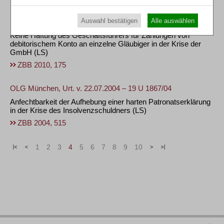
Auswahl bestätigen
Alle auswählen
BGH, Urt. v. 25.01.2010 – II ZR 258/08
Keine Haftung des Geschäftsführers für Zahlungen von
debitorischem Konto an einzelne Gläubiger in der Krise der
GmbH
(LS)
ZBB 2010, 175
OLG München, Urt. v. 22.07.2004 – 19 U 1867/04
Anfechtbarkeit der Aufhebung einer harten Patronatserklärung
in der Krise des Insolvenzschuldners
(LS)
ZBB 2004, 515
«
<
1
2
3
4
5
6
7
8
9
10
>
»