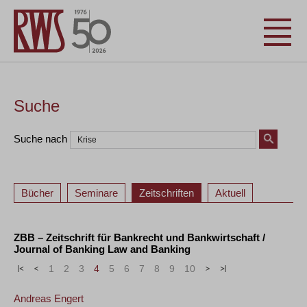
Suche
Suche nach
Bücher
Seminare
Zeitschriften
Aktuell
ZBB – Zeitschrift für Bankrecht und Bankwirtschaft /
Journal of Banking Law and Banking
«
<
1
2
3
4
5
6
7
8
9
10
>
»
Andreas Engert