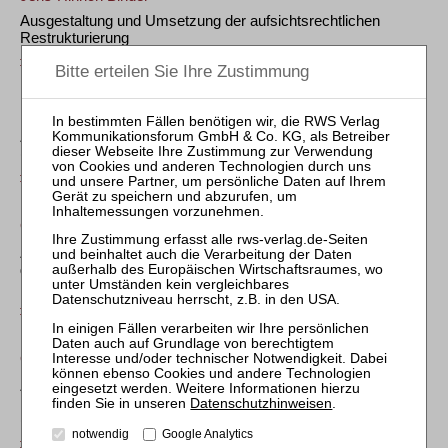
Ausgestaltung und Umsetzung der aufsichtsrechtlichen
Restrukturierung
ZBB 2012, 417
BAG, Urt. v. 12.10.2011 – 10 AZR 649/10
Zur Kürzung einer Bonuszahlung in der Bankenkrise
(„Dresdner Bank“)
(LS)
ZBB 2012, 232
OLG München, Urt. v. 21.09.2011 – 7 U 4957/10
Zur Vergütungsklage des in der Finanzkrise außerordentlich
gekündigten Vorstandsvorsitzenden der HRE im
Urkundsprozess
(LS)
ZBB 2012, 71
OLG München, Urt. v. 08.09.2010 – 7 U 2568/10
Zur Haftung des faktischen Geschäftsführers bei
Konsolidierungs-/Rettungsmaßnahmen in finanzieller Krise
Datenschutzhinweisen
.
(LS)
notwendig
Google Analytics
ZBB 2010, 519