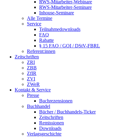
RWS-Mitarbeiter-Webinare
RWS-Mitarbeiter-Seminare
Inhouse-Seminare
Alle Termine
Service
Teilnahmedownloads
FAQ
Rabatte
§ 15 FAO / GOI / DStV-FBRL
Referent:innen
Zeitschriften
ZRI
ZBB
ZfIR
ZVI
ZWeR
Kontakt & Service
Presse
Buchrezensionen
Buchhandel
Bücher / Buchhandels-Ticker
Zeitschriften
Remissionen
Downloads
Verlagsgeschichte