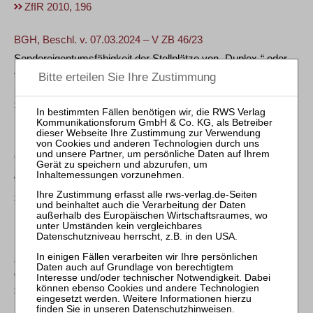
ZfIR 2010, 196
BGH, Beschl. v. 07.03.2024 – V ZB 46/23
Sondereigentumsfähigkeit der Stellplätze von „Duplex-“ oder
„Palettenparkern“ nach altem und neuem WEG
mit Anmerkung von
Julian Westphal
ZfIR 2024, 303
BGH, Urt. v. 15.01.2020 – XII ZR 46/19
Ordentliche Kündigung eines konkludent geschlossenen
Stellplatzmietvertrags durch sondernutzungsberechtigten
Wohnungseigentümer
ZfIR 2020, 253
KG, Beschl. v. 27.08.2019 – 1 W 373 – 412/18
Prüfung der Zulässigkeit einer 1958 eingetragenen
Grunddienstbarkeit anhand der zum damaligen Zeitpunkt
geltenden Rechtslage (hier: Stellplatz)
ZfIR 2019, 690
Datenschutzhinweisen
.