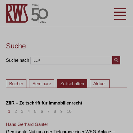
Suche
Suche nach
Bücher
Seminare
Zeitschriften
Aktuell
ZfIR – Zeitschrift für Immobilienrecht
1
2
3
4
5
6
7
8
9
10
Hans Gerhard Ganter
Gemischte Nutzung der Tiefgarage einer WEG-Anlage –