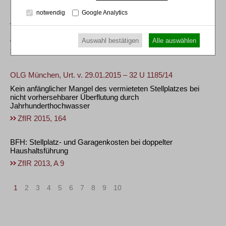
BGH, Urt. v. 26.02.2016 – V ZR 250/14
notwendig
Google Analytics
Anspruch eines Wohnungseigentümers gegenüber übrigen
Eigentümer auf Erfüllung der öffentlich-rechtlichen
Anforderungen an fehlenden Stellplatznachweis
Auswahl bestätigen
Alle auswählen
ZfIR 2016, 511
OLG München, Urt. v. 29.01.2015 – 32 U 1185/14
Kein anfänglicher Mangel des vermieteten Stellplatzes bei
nicht vorhersehbarer Überflutung durch
Jahrhunderthochwasser
ZfIR 2015, 164
BFH: Stellplatz- und Garagenkosten bei doppelter
Haushaltsführung
ZfIR 2013, A 9
1
2
3
4
5
6
7
8
9
10