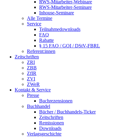
RWS-Mitarbeiter-Webinare
RWS-Mitarbeiter-Seminare
Inhouse-Seminare
Alle Termine
Service
Teilnahmedownloads
FAQ
Rabatte
§ 15 FAO / GOI / DStV-FBRL
Referent:innen
Zeitschriften
ZRI
ZBB
ZfIR
ZVI
ZWeR
Kontakt & Service
Presse
Buchrezensionen
Buchhandel
Bücher / Buchhandels-Ticker
Zeitschriften
Remissionen
Downloads
Verlagsgeschichte