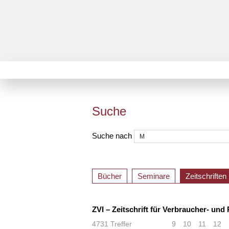
Suche
Suche nach
Bücher
Seminare
Zeitschriften
ZVI – Zeitschrift für Verbraucher- und
4731 Treffer
«
<
9
10
11
12