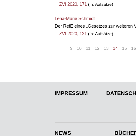
ZVI 2020, 171
(in: Aufsätze)
Lena-Marie Schmidt
Der RefE eines „Gesetzes zur weiteren V
ZVI 2020, 121
(in: Aufsätze)
«
<
9
10
11
12
13
14
15
16
IMPRESSUM
DATENSCH
NEWS
BÜCHE