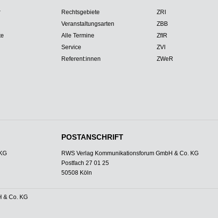
r
Rechtsgebiete
ZRI
Veranstaltungsarten
ZBB
te
Alle Termine
ZfIR
Service
ZVI
Referent:innen
ZWeR
POSTANSCHRIFT
 KG
RWS Verlag Kommunikationsforum GmbH & Co. KG
Postfach 27 01 25
50508 Köln
 & Co. KG