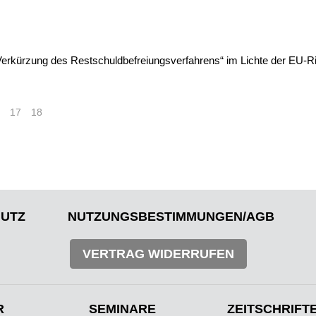
erkürzung des Restschuldbefreiungsverfahrens“ im Lichte der EU-Rich
17
18
>
»
UTZ
NUTZUNGSBESTIMMUNGEN/AGB
VERTRAG WIDERRUFEN
R
SEMINARE
ZEITSCHRIFT