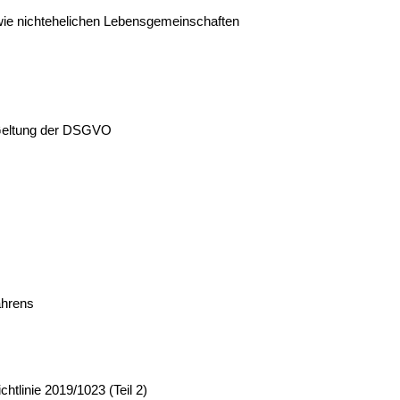
sowie nichtehelichen Lebensgemeinschaften
r Geltung der DSGVO
ahrens
tlinie 2019/1023 (Teil 2)