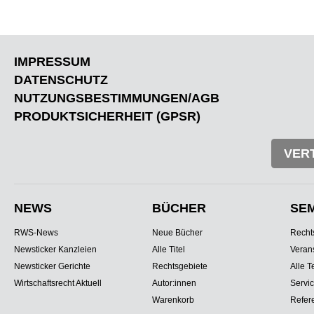
IMPRESSUM
DATENSCHUTZ
NUTZUNGSBESTIMMUNGEN/AGB
PRODUKTSICHERHEIT (GPSR)
VER
NEWS
BÜCHER
SE
RWS-News
Neue Bücher
Recht
Newsticker Kanzleien
Alle Titel
Veran
Newsticker Gerichte
Rechtsgebiete
Alle T
Wirtschaftsrecht Aktuell
Autor:innen
Servi
Warenkorb
Refer