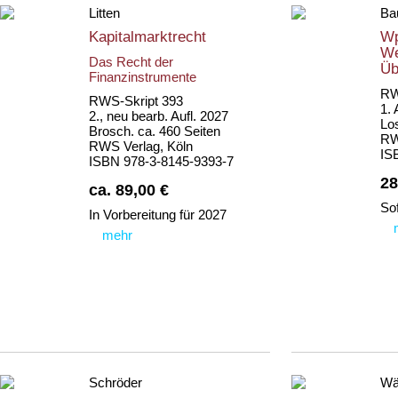
Litten
Ba
Kapitalmarktrecht
Wp
We
Das Recht der
Üb
Finanzinstrumente
RW
RWS-Skript 393
1. 
2., neu bearb. Aufl. 2027
Los
Brosch. ca. 460 Seiten
RW
RWS Verlag, Köln
IS
ISBN 978-3-8145-9393-7
28
ca. 89,00 €
Sof
In Vorbereitung für 2027
mehr
Schröder
Wä