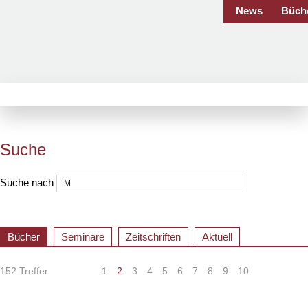
News
Büch
Suche
Suche nach
Bücher
Seminare
Zeitschriften
Aktuell
152 Treffer
«
<
1
2
3
4
5
6
7
8
9
10
>
»