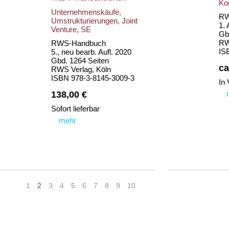
Ko
Unternehmenskäufe,
RW
Umstrukturierungen, Joint
1. 
Venture, SE
Gb
RW
RWS-Handbuch
IS
5., neu bearb. Aufl. 2020
Gbd. 1264 Seiten
ca
RWS Verlag, Köln
ISBN 978-3-8145-3009-3
In 
138,00 €
Sofort lieferbar
mehr
«
<
1
2
3
4
5
6
7
8
9
10
>
»