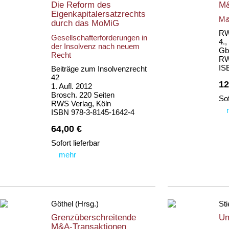
Die Reform des
M&
Eigenkapitalersatzrechts
M&
durch das MoMiG
RW
Gesellschafterforderungen in
4.,
der Insolvenz nach neuem
Gb
Recht
RW
IS
Beiträge zum Insolvenzrecht
42
12
1. Aufl. 2012
Brosch. 220 Seiten
Sof
RWS Verlag, Köln
ISBN 978-3-8145-1642-4
64,00 €
Sofort lieferbar
mehr
Göthel (Hrsg.)
Sti
Grenzüberschreitende
U
M&A-Transaktionen