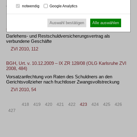
Kfz-Zulassungsstelle auf Bekanntgabe von Fahrzeugdaten
des Schuldners
notwendig
Google Analytics
ZVI 2010, 107
Auswahl bestätigen
Alle auswählen
AG Göttingen, Beschl. v. 26.02.2010 – 21 C 147/09
Darlehens- und Restschuldversicherungsvertrag als
verbundene Geschäfte
ZVI 2010, 112
BGH, Urt. v. 10.12.2009 – IX ZR 128/08 (OLG Karlsruhe ZVI
2008, 484)
Vorsatzanfechtung von Raten des Schuldners an den
Gerichtsvollzieher nach fruchtloser Zwangsvollstreckung
ZVI 2010, 54
«
<
418
419
420
421
422
423
424
425
426
427
>
»