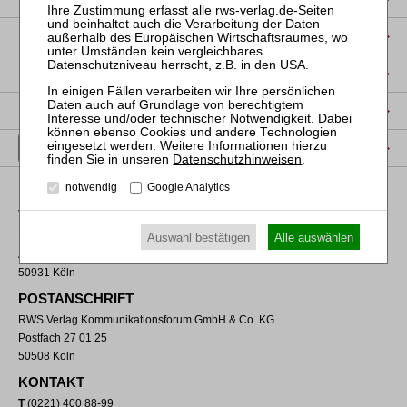
DATENSCHUTZ
NUTZUNGSBESTIMMUNGEN/AGB
PRODUKTSICHERHEIT (GPSR)
VERTRAG WIDERRUFEN
Datenschutzhinweisen
.
notwendig
Google Analytics
VERLAGSADRESSE
RWS Verlag Kommunikationsforum GmbH & Co. KG
Auswahl bestätigen
Alle auswählen
Aachener Straße 222
50931 Köln
POSTANSCHRIFT
RWS Verlag Kommunikationsforum GmbH & Co. KG
Postfach 27 01 25
50508 Köln
KONTAKT
T
(0221) 400 88-99