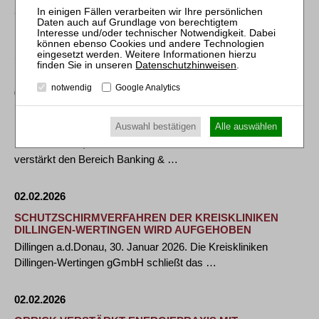
SZA SCHILLING, ZUTT & ANSCHÜTZ BAUT
RESTRUKTURIERUNGSPRAXIS AUS
Der renommierte Restrukturierungsexperte Dr. Dietmar
Schulz verstärkt zum 1. Februar 2026 den …
Datenschutzhinweisen
.
notwendig
Google Analytics
02.02.2026
MCDERMOTT VERSTÄRKT BANKING & FINANCE-
PRAXIS MIT OLIVER SUTTER IN FRANKFURT
Auswahl bestätigen
Alle auswählen
Frankfurt a. M., 2. Februar 2026 –– McDermott Will & Schulte
verstärkt den Bereich Banking & …
02.02.2026
SCHUTZSCHIRMVERFAHREN DER KREISKLINIKEN
DILLINGEN-WERTINGEN WIRD AUFGEHOBEN
Dillingen a.d.Donau, 30. Januar 2026. Die Kreiskliniken
Dillingen-Wertingen gGmbH schließt das …
02.02.2026