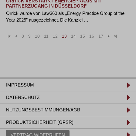
ORRICK VERSTÄRKT ENERGIEPRAXIS MIT
PARTNERZUGANG IN DÜSSELDORF
Orrick wurde von Law360 als „Energy Practice Group of the
Year 2025” ausgezeichnet. Die Kanzlei …
«
<
8
9
10
11
12
13
14
15
16
17
>
»
IMPRESSUM
DATENSCHUTZ
NUTZUNGSBESTIMMUNGEN/AGB
PRODUKTSICHERHEIT (GPSR)
VERTRAG WIDERRUFEN