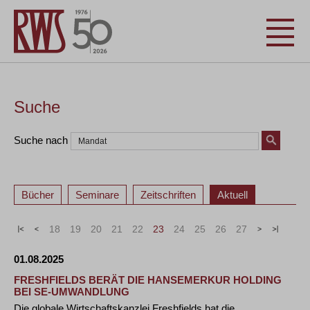
Suche
Suche nach
Bücher
Seminare
Zeitschriften
Aktuell
«
<
18
19
20
21
22
23
24
25
26
27
>
»
01.08.2025
FRESHFIELDS BERÄT DIE HANSEMERKUR HOLDING
BEI SE-UMWANDLUNG
Die globale Wirtschaftskanzlei Freshfields hat die