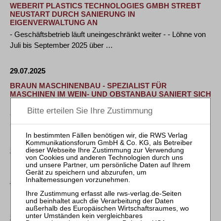
WEBERIT PLASTICS TECHNOLOGIES GMBH STREBT
NEUSTART DURCH SANIERUNG IN
EIGENVERWALTUNG AN
- Geschäftsbetrieb läuft uneingeschränkt weiter - - Löhne von
Juli bis September 2025 über …
29.07.2025
BRAUN MASCHINENBAU - SPEZIALIST FÜR
MASCHINEN IM WEIN- UND OBSTANBAU SANIERT SICH
IN EIGENVERWALTUNG
- Geschäftsbetrieb und weltweiter Vertrieb laufen
uneingeschränkt weiter - - Löhne und Gehälter …
29.07.2025
BGH, Beschluss vom 14. Juli 2025 - XIII ZB 24/24
AufenthG § 62 Abs. 6, § 82 Abs. 4; FamFG § 417 Abs. 2 – a)
Die Anforderungen des § 417 …
28.07.2025