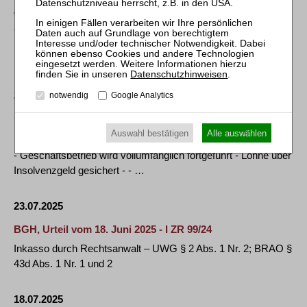
WFW FESTIGT WIRTSCHAFTLICHEN ERFOLG UND
STÄRKT POSITION IM DEUTSCHEN MARKT
Die internationale Anwaltskanzlei Watson Farley & Williams
(„WFW“) hat das Geschäftsjahr zum …
Datenschutzhinweisen
.
23.07.2025
notwendig
Google Analytics
STÜRTZ MASCHINENBAU GMBH - HERSTELLER VON
MASCHINEN FÜR KUNSTSTOFF-FENSTER STELLT
Auswahl bestätigen
Alle auswählen
INSOLVENZANTRAG
- Geschäftsbetrieb wird vollumfänglich fortgeführt - Löhne über
Insolvenzgeld gesichert - - …
23.07.2025
BGH, Urteil vom 18. Juni 2025 - I ZR 99/24
Inkasso durch Rechtsanwalt – UWG § 2 Abs. 1 Nr. 2; BRAO §
43d Abs. 1 Nr. 1 und 2
18.07.2025